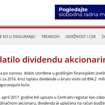
JE KO U OSIGURANJU
TRENDOVI
ODRŽIVOST I CSR
Z
latilo dividendu akcionar
ma po osnovu dobiti utvrđene u godišnjim finansijskim izveš
 za 2016. kroz isplatu dividende u bruto visini od 894,2 mil
iguravajuće kuće.
april 2017. godine bili upisani u Centralni registar kao zako
jedinačnom akcionaru, dividenda je uplaćena na račun budže