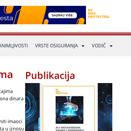
ANIMLJIVOSTI
VRSTE OSIGURANJA
VODIČ
ima
Publikacija
tajima
iona dinara
niti imaoci
ta u iznosu