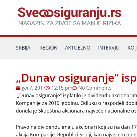
Пређи
на
садржај
SRBIJA
REGION
AKTUELNO
INTERVJU
KO 
„Dunav osiguranje“ isp
јул 7, 2017
12:15 pm
No Comments
„Dunav osiguranje“ isplatilo je dividendu akcionari
Kompanije za 2016. godinu. Odluku o raspodeli dobiti
donela je Skupština akcionara najveće nacionalne os
Pravo na dividendu imaju akcionari koji su na dan 17. 
akcija Kompanije. Republici Srbiji, kao najvećem po