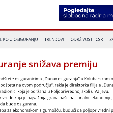
JE KO U OSIGURANJU
TRENDOVI
ODRŽIVOST I CSR
Z
uranje snižava premiju
 odštete osiguranicima „Dunav osiguranja“ u Kolubarskom o
odšteta na ovom području“, rekla je direktorka filijale „Dun
adionici koja je održana u Poljoprivrednoj školi u Valjevu.
privrede koja je najvažnija grana naše nacionalne ekonomije,
 da bude osigurana.
treba za ekonomskom sigurnošću, budući da poljoprivredni 