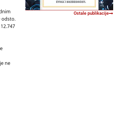
ednim
Ostale publikacije
0 odsto.
 12.747
se
je ne