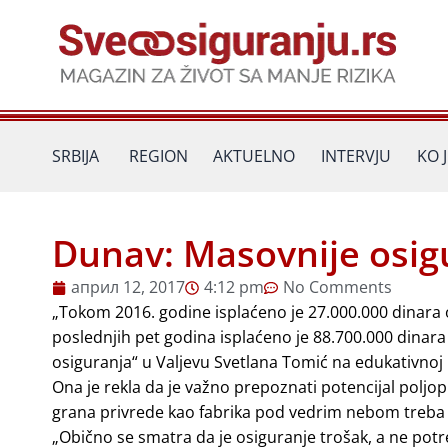
Пређи
на
садржај
SRBIJA
REGION
AKTUELNO
INTERVJU
KO 
Dunav: Masovnije osig
април 12, 2017
4:12 pm
No Comments
„Tokom 2016. godine isplaćeno je 27.000.000 dinara
poslednjih pet godina isplaćeno je 88.700.000 dinara 
osiguranja“ u Valjevu Svetlana Tomić na edukativnoj r
Ona je rekla da je važno prepoznati potencijal poljo
grana privrede kao fabrika pod vedrim nebom treba
„Obično se smatra da je osiguranje trošak, a ne po