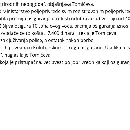
od prirodnih nepogoda“, objašnjava Tomićeva.
to Ministarstvo poljoprivrede svim registrovanim poljoprivr
platila premiju osiguranja u celosti odobrava subvenciju od 4
 šljiva osigura 10 tona ovog voća, premija osiguranja iznosi
zvođače će to koštati 7.400 dinara“, rekla je Tomićeva.
 zaključivanja polise, a ostatak nakon berbe.
rednih površina u Kolubarskom okrugu osigurano. Ukoliko bi 
“, naglasila je Tomićeva.
koja je pristupačna, već svest poljoprivrednika koji osiguran