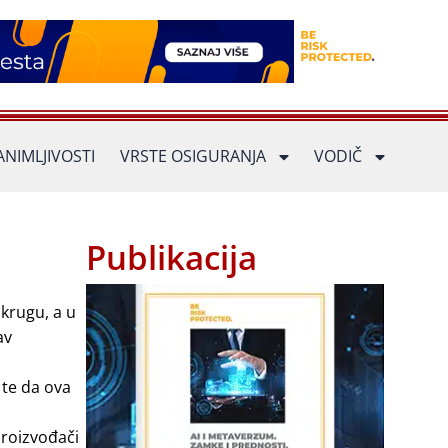
ANIMLJIVOSTI
VRSTE OSIGURANJA
VODIČ
Publikacija
krugu, a u
av
 te da ova
proizvođači