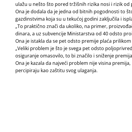
ulažu u nešto što pored tržišnih rizika nosi i rizik 
Ona je dodala da je jedna od bitnih pogodnosti to š
gazdinstvima koja su u tekućoj godini zaključila i is
„To praktično znači da ukoliko, na primer, proizvođač
dinara, a uz subvencije Ministarstva od 40 odsto proi
Ona je istakla da se pet odsto premije plaća prilikom
„Veliki problem je što je svega pet odsto poljopriv
osiguranje omasovilo, to bi značilo i sniženje premija
Ona je kazala da najveći problem nije visina premija, 
percipiraju kao zaštitu svog ulaganja.