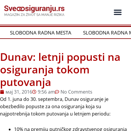
Пређи
на
садржај
Ko je ko u os
Održivost i CSR
Vrste Osig
SLOBODNA RADNA MESTA
SLOBODNA RADNA M
Dunav: letnji popusti na
osiguranja tokom
putovanja
мај 31, 2016
9:56 am
No Comments
Od 1. juna do 30. septembra, Dunav osiguranje je
obezbedilo popuste za ona osiguranja koja su
najpotrebnija tokom putovanja u letnjem periodu:
10% na premiju putničkog zdravstvenog osiguranja