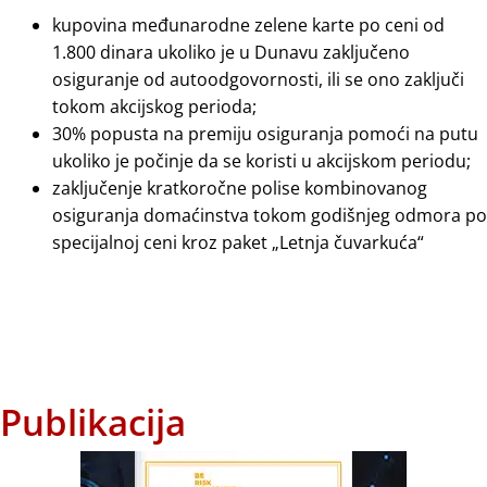
kupovina međunarodne zelene karte po ceni od
1.800 dinara ukoliko je u Dunavu zaključeno
osiguranje od autoodgovornosti, ili se ono zaključi
tokom akcijskog perioda;
30% popusta na premiju osiguranja pomoći na putu
ukoliko je počinje da se koristi u akcijskom periodu;
zaključenje kratkoročne polise kombinovanog
osiguranja domaćinstva tokom godišnjeg odmora po
specijalnoj ceni kroz paket „Letnja čuvarkuća“
Publikacija