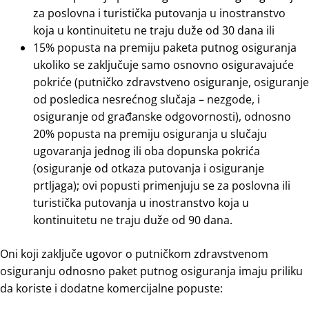
za poslovna i turistička putovanja u inostranstvo
koja u kontinuitetu ne traju duže od 30 dana ili
15% popusta na premiju paketa putnog osiguranja
ukoliko se zaključuje samo osnovno osiguravajuće
pokriće (putničko zdravstveno osiguranje, osiguranje
od posledica nesrećnog slučaja – nezgode, i
osiguranje od građanske odgovornosti), odnosno
20% popusta na premiju osiguranja u slučaju
ugovaranja jednog ili oba dopunska pokrića
(osiguranje od otkaza putovanja i osiguranje
prtljaga); ovi popusti primenjuju se za poslovna ili
turistička putovanja u inostranstvo koja u
kontinuitetu ne traju duže od 90 dana.
Oni koji zaključe ugovor o putničkom zdravstvenom
osiguranju odnosno paket putnog osiguranja imaju priliku
da koriste i dodatne komercijalne popuste: