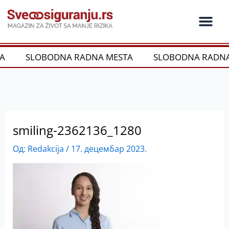
Пређи
на
садржај
Ko je ko u os
Održivost i CSR
Vrste Osig
A
SLOBODNA RADNA MESTA
SLOBODNA RADNA
smiling-2362136_1280
Од:
Redakcija
/
17. децембар 2023.