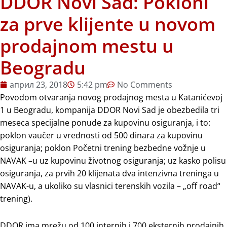
DDOR Novi Sad: Pokloni
za prve klijente u novom
prodajnom mestu u
Beogradu
април 23, 2018
5:42 pm
No Comments
Povodom otvaranja novog prodajnog mesta u Katanićevoj
1 u Beogradu, kompanija DDOR Novi Sad je obezbedila tri
meseca specijalne ponude za kupovinu osiguranja, i to:
poklon vaučer u vrednosti od 500 dinara za kupovinu
osiguranja; poklon Početni trening bezbedne vožnje u
NAVAK –u uz kupovinu životnog osiguranja; uz kasko polisu
osiguranja, za prvih 20 klijenata dva intenzivna treninga u
NAVAK-u, a ukoliko su vlasnici terenskih vozila – „off road“
trening).
DDOR ima mrežu od 100 internih i 700 eksternih prodajnih