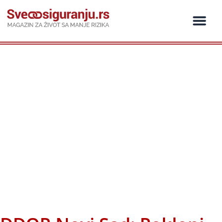
Пређи
на
садржај
Ko je ko u os
Održivost i CSR
Vrste Osig