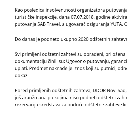
Kao posledica insolventnosti organizatora putovanja
turističke inspekcije, dana 07.07.2018. godine aktivi
putovanja SAB Travel, a ugovarač osiguranja YUTA. O
Do danas je podneto ukupno 2020 odštetnih zahteva
Svi primljeni odštetni zahtevi su obrađeni, priložen
dokumentaciju činili su: Ugovor o putovanju, garanci
uplati. Predmet naknade je iznos koji su putnici, od
dokaz.
Pored primljenih odštetnih zahteva, DDOR Novi Sad, 
još aranžmana po kojima nisu podneti odštetni zahtevi
rezervaciju sredstava za buduće odštetne zahteve koj