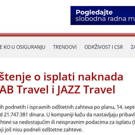
JE KO U OSIGURANJU
TRENDOVI
ODRŽIVOST I CSR
Z
tenje o isplati naknada
B Travel i JAZZ Travel
 podnetih i ispravnih odštetnih zahteva po planu, 14. sep
 21.747.381 dinara. U kompaniji kažu da nastavljaju pribavl
tevi sa nedostajućim ili neispravnim podacima za isplatu (l
oji još nisu podneli odštetne zahteve.