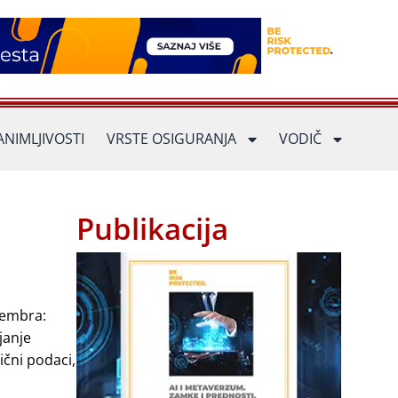
ANIMLJIVOSTI
VRSTE OSIGURANJA
VODIČ
Publikacija
tembra:
janje
ični podaci,