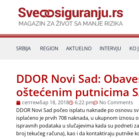
Пређи
на
садржај
SRBIJA
REGION
AKTUELNO
INTERVJU
KO 
DDOR Novi Sad: Obaveš
oštećenim putnicima SA
септембар 18, 2018
6:22 pm
No Comments
DDOR Novi Sad počeo isplatu naknade po osnovu svih
isplaćeno je prvih 708 naknada, u ukupnom iznosu od
ispravnih podataka u slučajevima kada su podneti zah
broj tekućeg računa), kao i da kontaktiraju putnike k