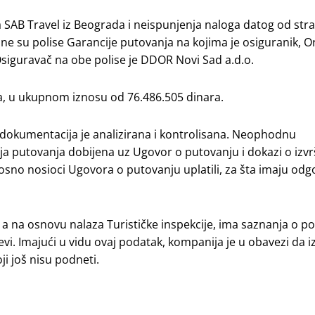
 SAB Travel iz Beograda i neispunjenja naloga datog od str
rane su polise Garancije putovanja na kojima je osiguranik, 
siguravač na obe polise je DDOR Novi Sad a.d.o.
, u ukupnom iznosu od 76.486.505 dinara.
a dokumentacija je analizirana i kontrolisana. Neophodnu
ja putovanja dobijena uz Ugovor o putovanju i dokazi o izv
nosno nosioci Ugovora o putovanju uplatili, za šta imaju odg
a na osnovu nalaza Turističke inspekcije, ima saznanja o po
. Imajući u vidu ovaj podatak, kompanija je u obavezi da izv
i još nisu podneti.