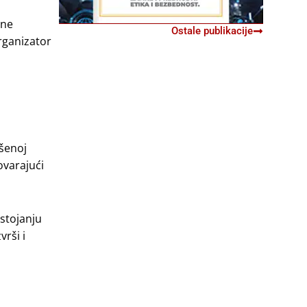
ane
Ostale publikacije
Organizator
ršenoj
ovarajući
stojanju
rši i