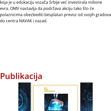
koja je u edukaciju vozača Srbije već investirala milione
evra. OMV nastavlja da podržava akciju tako što će
polaznicima obezbediti besplatan prevoz od svojih gradova
do centra NAVAK i nazad.
Publikacija