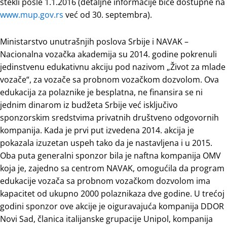
stekli posle 1.1.2016 (detaljne informacije biće dostupne na
www.mup.gov.rs
već od 30. septembra).
Ministarstvo unutrašnjih poslova Srbije i NAVAK –
Nacionalna vozačka akademija su 2014. godine pokrenuli
jedinstvenu edukativnu akciju pod nazivom „Život za mlade
vozače“, za vozače sa probnom vozačkom dozvolom. Ova
edukacija za polaznike je besplatna, ne finansira se ni
jednim dinarom iz budžeta Srbije već isključivo
sponzorskim sredstvima privatnih društveno odgovornih
kompanija. Kada je prvi put izvedena 2014. akcija je
pokazala izuzetan uspeh tako da je nastavljena i u 2015.
Oba puta generalni sponzor bila je naftna kompanija OMV
koja je, zajedno sa centrom NAVAK, omogućila da program
edukacije vozača sa probnom vozačkom dozvolom ima
kapacitet od ukupno 2000 polaznikaza dve godine. U trećoj
godini sponzor ove akcije je oiguravajuća kompanija DDOR
Novi Sad, članica italijanske grupacije Unipol, kompanija