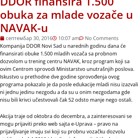
DDOR finansira 1.500
obuka za mlade vozače u
NAVAK-u
септембар 30, 2016
10:07 am
No Comments
Kompanija DDOR Novi Sad u narednih godinu dana će
finansirati obuke 1.500 mladih vozača sa probnom
dozvolom u trening centru NAVAK, kroz program koji sa
ovim Centrom sprovodi Ministarstvo unutrašnjih poslova.
Iskustvo u prethodne dve godine sprovođenja ovog
programa pokazalo je da posle edukacije mladi nisu izazvali
ni jednu jedinu nezgodu a da su u onim nezgodama gde
nisu bili krivci učestvovali čak 52 odsto manje nego ostali.
Akcija traje od oktobra do decembra, a zainteresovani se
mogu prijaviti preko web sajta e-Uprava – pravo na
prijavljivanje imaju svi koji su probnu vozačku dozvolu