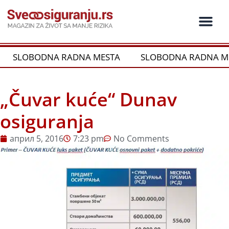
Пређи
на
садржај
Ko je ko u os
Održivost i CSR
Vrste Osig
SLOBODNA RADNA MESTA
SLOBODNA RADNA ME
„Čuvar kuće“ Dunav
osiguranja
април 5, 2016
7:23 pm
No Comments