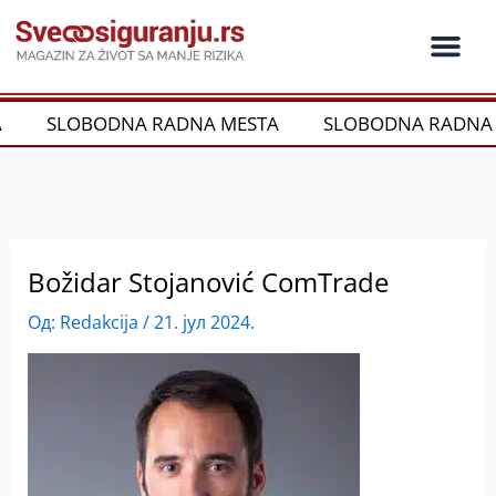
Пређи
на
садржај
Ko je ko u os
Održivost i CSR
Vrste Osig
SLOBODNA RADNA MESTA
SLOBODNA RADNA 
Božidar Stojanović ComTrade
Од:
Redakcija
/
21. јул 2024.