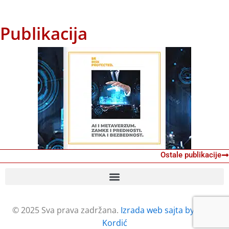
Publikacija
Ostale publikacije
© 2025 Sva prava zadržana.
Izrada web sajta by Petar
Kordić