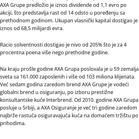
AXA Grupe predložio je iznos dividende od 1,1 evro po
akciji, što predstavlja rast od 14 odsto u poređenju sa
prethodnom godinom. Ukupan vlasnički kapital dostigao je
iznos od 68,5 milijardi evra.
Racio solventnosti dostigao je nivo od 205% što je za 4
procentna poena više nego prethodne godine.
Na kraju prošle godine AXA Grupa poslovala je u 59 zemalja
sveta sa 161.000 zaposlenih i više od 103 miliona klijenata.
Već sedam godina zaredom brend AXA Grupe je vodeći
globalni brend u osiguranju, po izboru prestižne
konsultantske kuće Interbrend. Od 2010. godine AXA Grupa
posluje u Srbiji, a AXA Osiguranje je već tri godine zaredom
najbrže rastuća osiguravajuća kuća na domaćem tržištu po
prihodima.