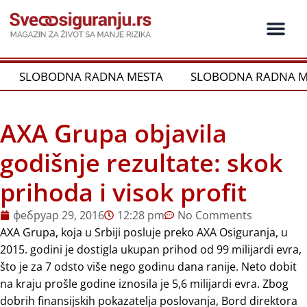
Пређи
на
садржај
Ko je ko u os
Održivost i CSR
Vrste Osig
SLOBODNA RADNA MESTA
SLOBODNA RADNA M
AXA Grupa objavila
godišnje rezultate: skok
prihoda i visok profit
фебруар 29, 2016
12:28 pm
No Comments
AXA Grupa, koja u Srbiji posluje preko AXA Osiguranja, u
2015. godini je dostigla ukupan prihod od 99 milijardi evra,
što je za 7 odsto više nego godinu dana ranije. Neto dobit
na kraju prošle godine iznosila je 5,6 milijardi evra. Zbog
dobrih finansijskih pokazatelja poslovanja, Bord direktora