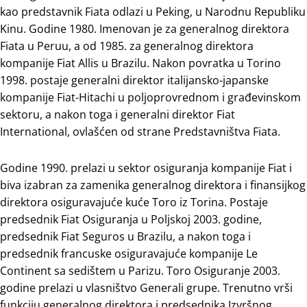
kao predstavnik Fiata odlazi u Peking, u Narodnu Republiku
Kinu. Godine 1980. Imenovan je za generalnog direktora
Fiata u Peruu, a od 1985. za generalnog direktora
kompanije Fiat Allis u Brazilu. Nakon povratka u Torino
1998. postaje generalni direktor italijansko-japanske
kompanije Fiat-Hitachi u poljoprovrednom i građevinskom
sektoru, a nakon toga i generalni direktor Fiat
International, ovlašćen od strane Predstavništva Fiata.
Godine 1990. prelazi u sektor osiguranja kompanije Fiat i
biva izabran za zamenika generalnog direktora i finansijkog
direktora osiguravajuće kuće Toro iz Torina. Postaje
predsednik Fiat Osiguranja u Poljskoj 2003. godine,
predsednik Fiat Seguros u Brazilu, a nakon toga i
predsednik francuske osiguravajuće kompanije Le
Continent sa sedištem u Parizu. Toro Osiguranje 2003.
godine prelazi u vlasništvo Generali grupe. Trenutno vrši
funkciju generalnog direktora i predsednika Izvršnog