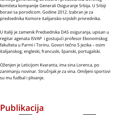
komiteta kompanije Generali Osiguranje Srbija. U Srbiji
boravi sa porodicom. Godine 2012. Izabran je za
predsednika Komore italijansko-srpskih privrednika.
U Italiji je zamenik Predsednika DAS osiguranja, upisan u
regitar agenata ISVAP i gostujući profesor Ekonomskog
fakulteta u Parmi i Torinu. Govori tečno 5 jezika – osim
italijanskog, engleski, francuski, španski, portugalski.
Oženjen je Leticijom Kvaranta, ima sina Lorenca, po
zanimanju novinar. Stručnjak je za vina. Omiljeni sportovi
su mu fudbal i plivanje.
Publikacija