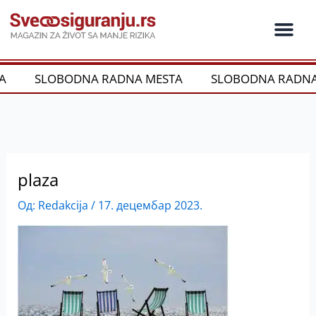
Пређи
на
садржај
Ko je ko u os
Održivost i CSR
Vrste Osig
A
SLOBODNA RADNA MESTA
SLOBODNA RADNA
plaza
Од:
Redakcija
/
17. децембар 2023.