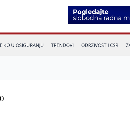
JE KO U OSIGURANJU
TRENDOVI
ODRŽIVOST I CSR
Z
00