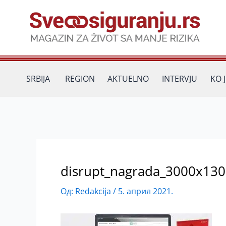
Пређи
на
садржај
SRBIJA
REGION
AKTUELNO
INTERVJU
KO 
disrupt_nagrada_3000x13
Од:
Redakcija
/
5. април 2021.