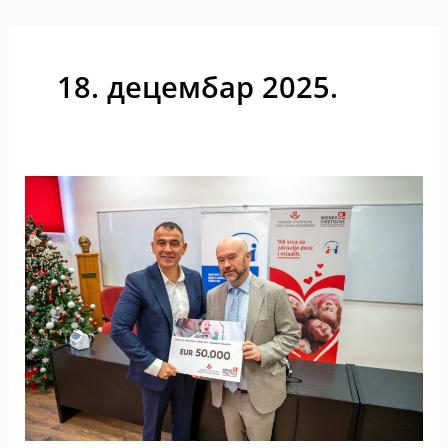
18. децембар 2025.
Podrška
zdravlju
dece
kroz
modernu
medicinsku
opremu