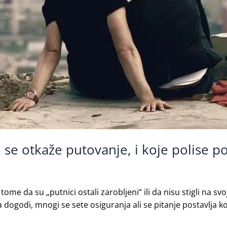
 se otkaže putovanje, i koje polise p
ome da su „putnici ostali zarobljeni“ ili da nisu stigli na sv
a dogodi, mnogi se sete osiguranja ali se pitanje postavlja 