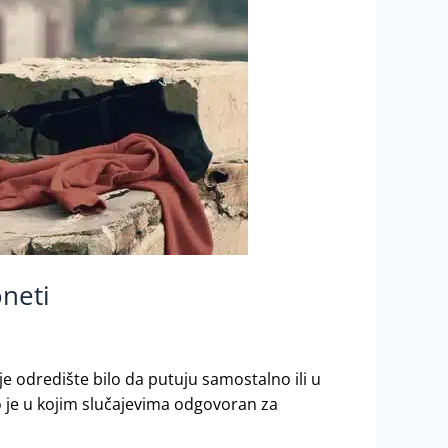
oneti
oje odredište bilo da putuju samostalno ili u
ko je u kojim slučajevima odgovoran za