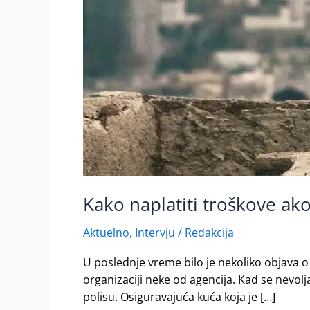
Kako naplatiti troškove ako
Aktuelno
,
Intervju
/
Redakcija
U poslednje vreme bilo je nekoliko objava o t
organizaciji neke od agencija. Kad se nevolj
polisu. Osiguravajuća kuća koja je […]