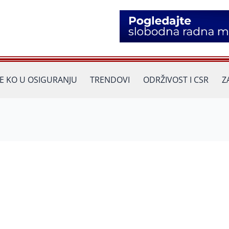
JE KO U OSIGURANJU
TRENDOVI
ODRŽIVOST I CSR
Z