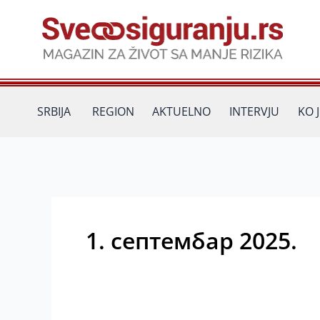
Пређи
на
садржај
SRBIJA
REGION
AKTUELNO
INTERVJU
KO 
1. септембар 2025.