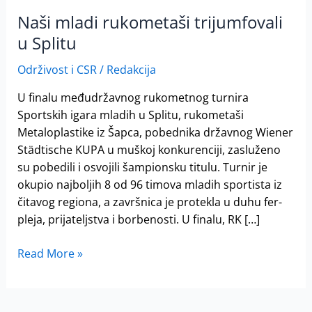
Naši mladi rukometaši trijumfovali
u Splitu
Održivost i CSR
/
Redakcija
U finalu međudržavnog rukometnog turnira
Sportskih igara mladih u Splitu, rukometaši
Metaloplastike iz Šapca, pobednika državnog Wiener
Städtische KUPA u muškoj konkurenciji, zasluženo
su pobedili i osvojili šampionsku titulu. Turnir je
okupio najboljih 8 od 96 timova mladih sportista iz
čitavog regiona, a završnica je protekla u duhu fer-
pleja, prijateljstva i borbenosti. U finalu, RK […]
Read More »