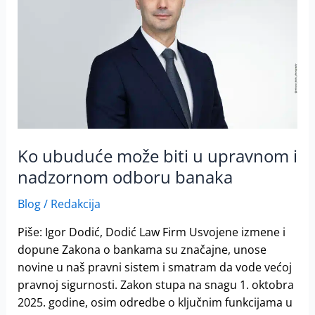
biti
u
upravnom
i
nadzornom
odboru
banaka
Ko ubuduće može biti u upravnom i
nadzornom odboru banaka
Blog
/
Redakcija
Piše: Igor Dodić, Dodić Law Firm Usvojene izmene i
dopune Zakona o bankama su značajne, unose
novine u naš pravni sistem i smatram da vode većoj
pravnoj sigurnosti. Zakon stupa na snagu 1. oktobra
2025. godine, osim odredbe o ključnim funkcijama u