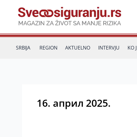
Пређи
на
садржај
SRBIJA
REGION
AKTUELNO
INTERVJU
KO 
16. април 2025.