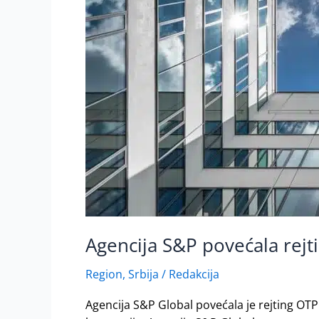
Agencija S&P povećala rej
Region
,
Srbija
/
Redakcija
Agencija S&P Global povećala je rejting O