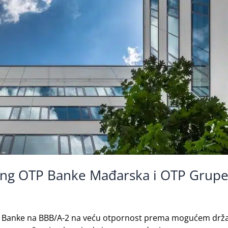
ting OTP Banke Mađarska i OTP Grup
TP Banke na BBB/A-2 na veću otpornost prema mogućem drža