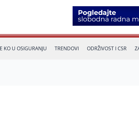
JE KO U OSIGURANJU
TRENDOVI
ODRŽIVOST I CSR
Z