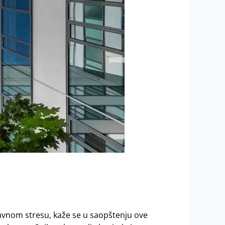
e
vnom stresu, kaže se u saopštenju ove