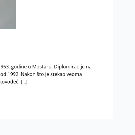
1963. godine u Mostaru. Diplomirao je na
a od 1992. Nakon što je stekao veoma
kovodeći […]