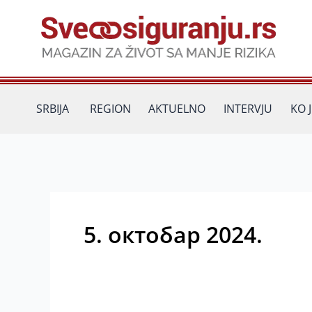
Пређи
на
садржај
SRBIJA
REGION
AKTUELNO
INTERVJU
KO 
5. октобар 2024.