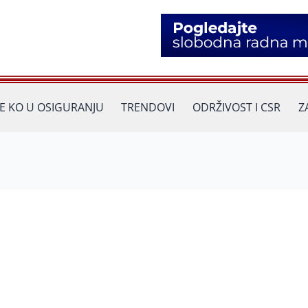
JE KO U OSIGURANJU
TRENDOVI
ODRŽIVOST I CSR
Z