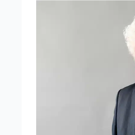
Zoran
Blagojević,
Wiener
Städtische
osiguranje