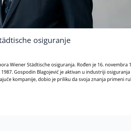
tädtische osiguranje
dbora Wiener Städtische osiguranja. Rođen je 16. novembra 
987. Gospodin Blagojević je aktivan u industriji osiguranj
uće kompanije, dobio je priliku da svoja znanja primeni ru