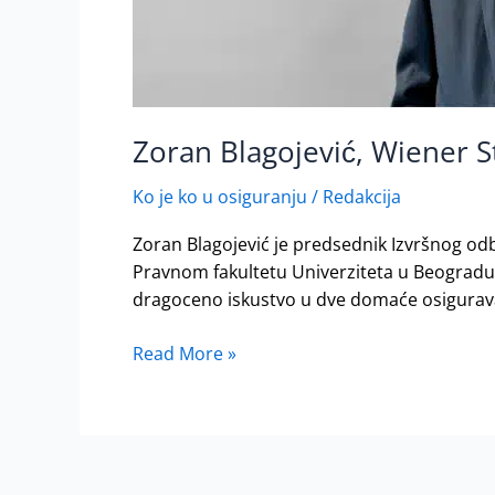
Zoran Blagojević, Wiener S
Ko je ko u osiguranju
/
Redakcija
Zoran Blagojević je predsednik Izvršnog o
Pravnom fakultetu Univerziteta u Beogradu 1
dragoceno iskustvo u dve domaće osiguravaj
Read More »