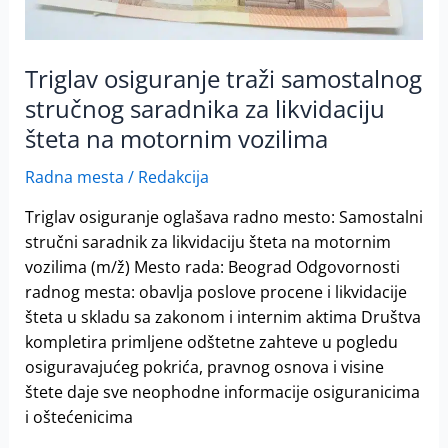
na
motornim
vozilima
Triglav osiguranje traži samostalnog
stručnog saradnika za likvidaciju
šteta na motornim vozilima
Radna mesta
/
Redakcija
Triglav osiguranje oglašava radno mesto: Samostalni
stručni saradnik za likvidaciju šteta na motornim
vozilima (m/ž) Mesto rada: Beograd Odgovornosti
radnog mesta: obavlja poslove procene i likvidacije
šteta u skladu sa zakonom i internim aktima Društva
kompletira primljene odštetne zahteve u pogledu
osiguravajućeg pokrića, pravnog osnova i visine
štete daje sve neophodne informacije osiguranicima
i oštećenicima