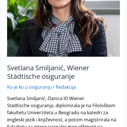
Svetlana Smiljanić, Wiener
Städtische osiguranje
Ko je ko u osiguranju
/
Redakcija
Svetlana Smiljanić, članica IO Wiener
Städtische osiguranja, diplomirala je na Filološkom
fakultetu Univerziteta u Beogradu na katedri za
engleski jezik i književnost, a potom magistrirala na
Fakultetu za internacionalni menadžment na