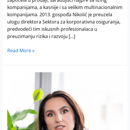
kompanijama, a kasnije i sa velikim multinacionalnim
kompanijama. 2013. gospođa Nikolić je preuzela
ulogu direktora Sektora za korporativna osiguranja,
predvodeći tim iskusnih profesionalaca u
preuzimanju rizika i razvoju […]
Read More »
Svetlana
Smiljanić,
Wiener
Städtische
osiguranje