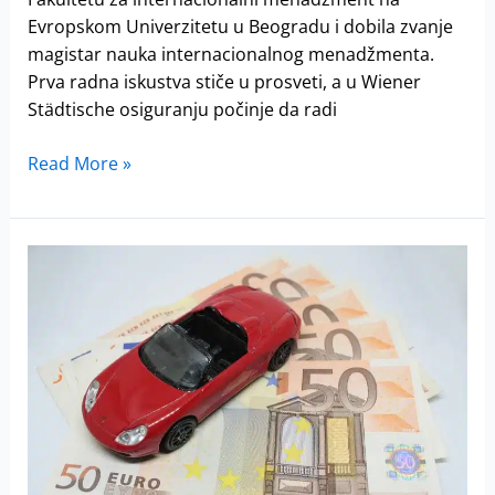
Evropskom Univerzitetu u Beogradu i dobila zvanje
magistar nauka internacionalnog menadžmenta.
Prva radna iskustva stiče u prosveti, a u Wiener
Städtische osiguranju počinje da radi
Read More »
Triglav
osiguranje
traži
samostalnog
stručnog
saradnika
za
likvidaciju
šteta