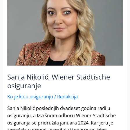
Städtische
osiguranje
Sanja Nikolić, Wiener Städtische
osiguranje
Ko je ko u osiguranju
/
Redakcija
Sanja Nikolić poslednjih dvadeset godina radi u
osiguranju, a Izvršnom odboru Wiener Stadtische
osiguranja se pridružila januara 2024. Karijeru je
započela u prodaji, sarađujući najpre sa lizing