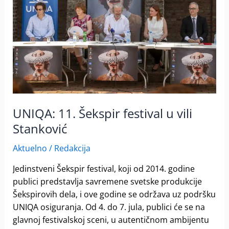
festival
u
vili
Stanković
UNIQA: 11. Šekspir festival u vili
Stanković
Aktuelno
/
Redakcija
Jedinstveni Šekspir festival, koji od 2014. godine
publici predstavlja savremene svetske produkcije
Šekspirovih dela, i ove godine se održava uz podršku
UNIQA osiguranja. Od 4. do 7. jula, publici će se na
glavnoj festivalskoj sceni, u autentičnom ambijentu