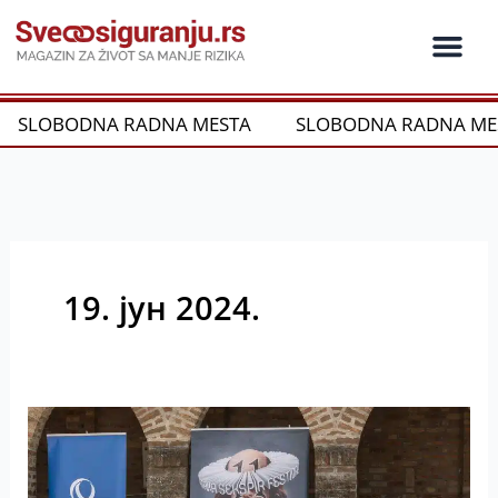
Пређи
на
садржај
Ko je ko u os
Održivost i CSR
Vrste Osig
SLOBODNA RADNA MESTA
SLOBODNA RADNA MES
19. јун 2024.
UNIQA:
11.
Šekspir