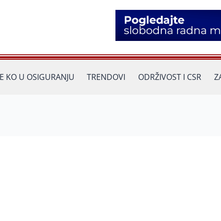
JE KO U OSIGURANJU
TRENDOVI
ODRŽIVOST I CSR
Z