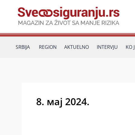
Пређи
на
садржај
SRBIJA
REGION
AKTUELNO
INTERVJU
KO 
8. мај 2024.