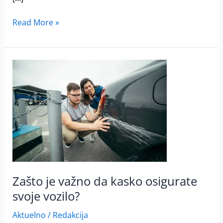
Read More »
Zašto
je
važno
da
kasko
osigurate
svoje
vozilo?
Zašto je važno da kasko osigurate
svoje vozilo?
Aktuelno
/
Redakcija