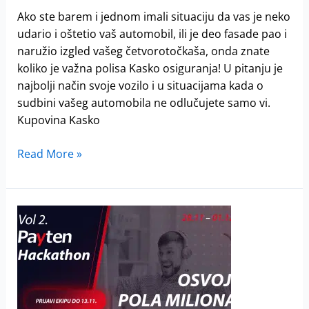
Ako ste barem i jednom imali situaciju da vas je neko
udario i oštetio vaš automobil, ili je deo fasade pao i
naružio izgled vašeg četvorotočkaša, onda znate
koliko je važna polisa Kasko osiguranja! U pitanju je
najbolji način svoje vozilo i u situacijama kada o
sudbini vašeg automobila ne odlučujete samo vi.
Kupovina Kasko
Read More »
Payten
Hackaton
–
pobednicima
pola
miliona