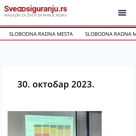
Пређи
на
садржај
Ko je ko u os
Održivost i CSR
Vrste Osig
SLOBODNA RADNA MESTA
SLOBODNA RADNA ME
30. октобар 2023.
„Slamarica“
i
dalje