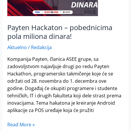
dinara!
Payten Hackaton – pobednicima
pola miliona dinara!
Aktuelno
/
Redakcija
Kompanija Payten, članica ASEE grupe, sa
zadovoljstvom najavljuje drugi po redu Payten
Hackathon, programersko takmičenje koje će se
održati od 28. novembra do 1. decembra ove
godine. Događaj će okupiti programere i studente
tehničkih, IT i drugih fakulteta koji dele strast prema
inovacijama. Tema hakatona je kreiranje Android
aplikacije za POS uređaje koja će pružiti
Read More »