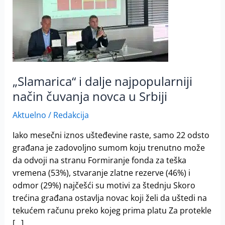
najpopularniji
način
čuvanja
novca
u
Srbiji
„Slamarica“ i dalje najpopularniji
način čuvanja novca u Srbiji
Aktuelno
/
Redakcija
Iako mesečni iznos ušteđevine raste, samo 22 odsto
građana je zadovoljno sumom koju trenutno može
da odvoji na stranu Formiranje fonda za teška
vremena (53%), stvaranje zlatne rezerve (46%) i
odmor (29%) najčešći su motivi za štednju Skoro
trećina građana ostavlja novac koji želi da uštedi na
tekućem računu preko kojeg prima platu Za protekle
[…]