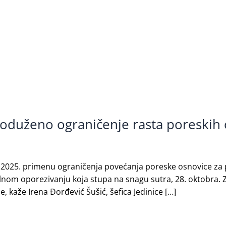
roduženo ograničenje rasta poreskih
ja 2025. primenu ograničenja povećanja poreske osnovice za
m oporezivanju koja stupa na snagu sutra, 28. oktobra. Z
, kaže Irena Đorđević Šušić, šefica Jedinice […]