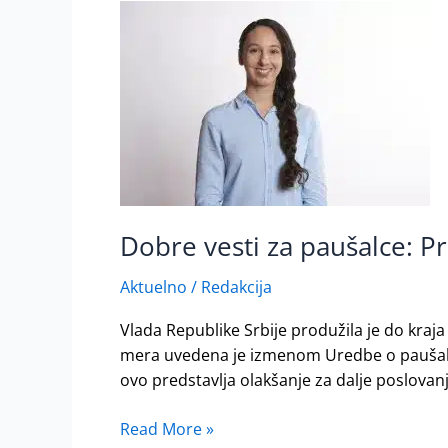
Dobre
vesti
za
paušalce:
Produženo
ograničenje
rasta
poreskih
obaveza
do
Dobre vesti za paušalce: P
kraja
2025.
Aktuelno
/
Redakcija
Vlada Republike Srbije produžila je do kra
mera uvedena je izmenom Uredbe o paušalno
ovo predstavlja olakšanje za dalje poslovanje
Read More »