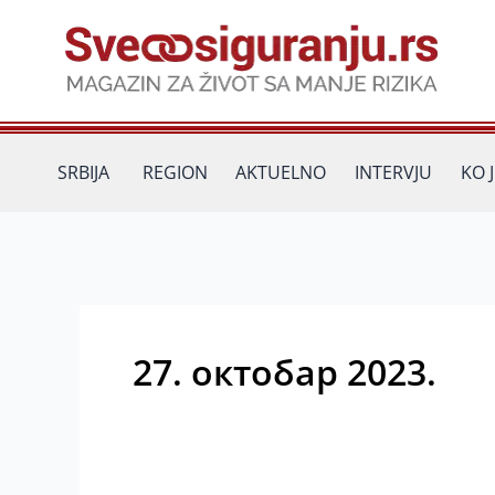
Пређи
на
садржај
SRBIJA
REGION
AKTUELNO
INTERVJU
KO 
27. октобар 2023.