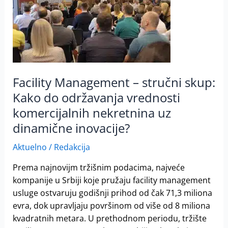
stručni
skup:
Kako
do
održavanja
vrednosti
komercijalnih
Facility Management – stručni skup:
nekretnina
Kako do održavanja vrednosti
uz
komercijalnih nekretnina uz
dinamične
dinamične inovacije?
inovacije?
Aktuelno
/
Redakcija
Prema najnovijm tržišnim podacima, najveće
kompanije u Srbiji koje pružaju facility management
usluge ostvaruju godišnji prihod od čak 71,3 miliona
evra, dok upravljaju površinom od više od 8 miliona
kvadratnih metara. U prethodnom periodu, tržište