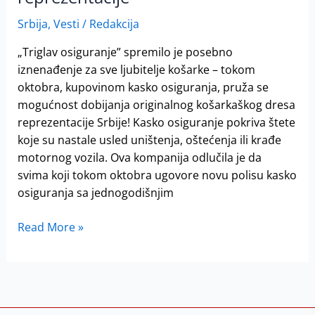
Srbija
,
Vesti
/
Redakcija
„Triglav osiguranje” spremilo je posebno
iznenađenje za sve ljubitelje košarke – tokom
oktobra, kupovinom kasko osiguranja, pruža se
mogućnost dobijanja originalnog košarkaškog dresa
reprezentacije Srbije! Kasko osiguranje pokriva štete
koje su nastale usled uništenja, oštećenja ili krađe
motornog vozila. Ova kompanija odlučila je da
svima koji tokom oktobra ugovore novu polisu kasko
osiguranja sa jednogodišnjim
Read More »