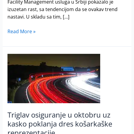
Facility Management usluga u Srbiji pokazalo je
izuzetan rast, sa tendencijom da se ovakav trend
nastavi. U skladu sa tim, […]
Read More »
Triglav
osiguranje
u
oktobru
uz
kasko
poklanja
dres
Triglav osiguranje u oktobru uz
košarkaške
kasko poklanja dres košarkaške
reprezentacije
reprezentacije