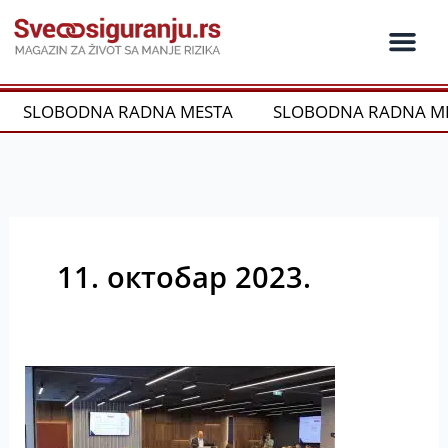
Пређи
на
садржај
Ko je ko u os
Održivost i CSR
Vrste Osig
SLOBODNA RADNA MESTA
SLOBODNA RADNA ME
11. октобар 2023.
Facility
Management
–