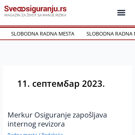
Пређи
на
садржај
Ko je ko u os
Održivost i CSR
Vrste Osig
SLOBODNA RADNA MESTA
SLOBODNA RADNA 
11. септембар 2023.
Merkur Osiguranje zapošljava
Merkur
Osiguranje
internog revizora
zapošljava