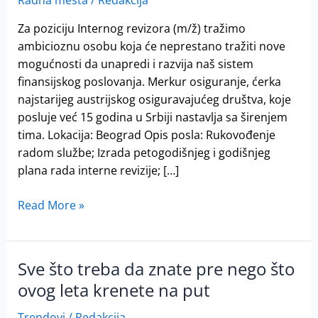
Radna mesta
/
Redakcija
internog
revizora
Za poziciju Internog revizora (m/ž) tražimo
ambicioznu osobu koja će neprestano tražiti nove
mogućnosti da unapredi i razvija naš sistem
finansijskog poslovanja. Merkur osiguranje, ćerka
najstarijeg austrijskog osiguravajućeg društva, koje
posluje već 15 godina u Srbiji nastavlja sa širenjem
tima. Lokacija: Beograd Opis posla: Rukovođenje
radom službe; Izrada petogodišnjeg i godišnjeg
plana rada interne revizije; […]
Read More »
Sve što treba da znate pre nego što
Sve
što
ovog leta krenete na put
treba
Trendovi
/
Redakcija