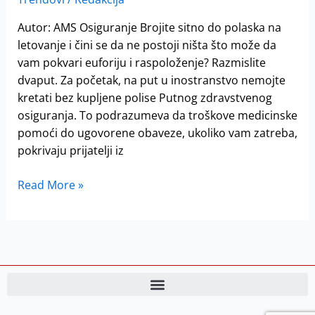
da
znate
Autor: AMS Osiguranje Brojite sitno do polaska na
pre
letovanje i čini se da ne postoji ništa što može da
nego
vam pokvari euforiju i raspoloženje? Razmislite
što
dvaput. Za početak, na put u inostranstvo nemojte
ovog
kretati bez kupljene polise Putnog zdravstvenog
leta
osiguranja. To podrazumeva da troškove medicinske
krenete
pomoći do ugovorene obaveze, ukoliko vam zatreba,
na
pokrivaju prijatelji iz
put
Read More »