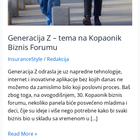
Generacija Z – tema na Kopaonik
Biznis Forumu
InsuranceStyle
/
Redakcija
Generacija Z odrasla je uz napredne tehnologije,
internet i inovativne aplikacije bez kojih danas ne
možemo da zamislimo bilo koji poslovni proces. Baš
zbog toga, na ovogodišnjem, 30. Kopaonik biznis
forumu, nekoliko panela biće posvećeno mladima i
deci, čije su ideje i više nego potrebne kako bi svaki
biznis bio u skladu sa vremenom u […]
Read More »