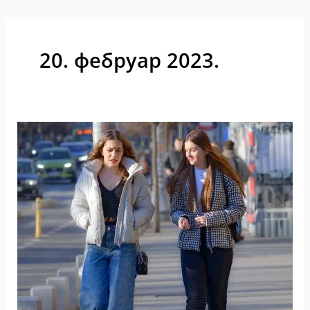
20. фебруар 2023.
Generacija
Z
–
tema
na
Kopaonik
Biznis
Forumu