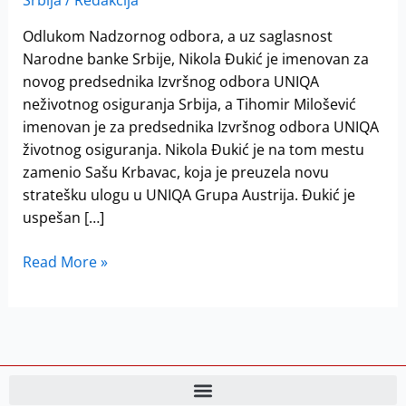
Srbija
/
Redakcija
UNIQA
osiguranju
Odlukom Nadzornog odbora, a uz saglasnost
u
Narodne banke Srbije, Nikola Đukić je imenovan za
Srbiji
novog predsednika Izvršnog odbora UNIQA
neživotnog osiguranja Srbija, a Tihomir Milošević
imenovan je za predsednika Izvršnog odbora UNIQA
životnog osiguranja. Nikola Đukić je na tom mestu
zamenio Sašu Krbavac, koja je preuzela novu
stratešku ulogu u UNIQA Grupa Austrija. Đukić je
uspešan […]
Read More »