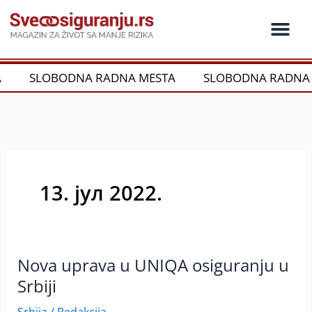
Пређи
на
садржај
Ko je ko u os
Održivost i CSR
Vrste Osig
SLOBODNA RADNA MESTA
SLOBODNA RADNA 
13. јул 2022.
Nova uprava u UNIQA osiguranju u
Nova
uprava
Srbiji
u