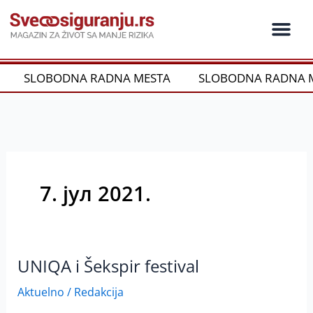
Пређи
на
садржај
Ko je ko u os
Održivost i CSR
Vrste Osig
SLOBODNA RADNA MESTA
SLOBODNA RADNA 
7. јул 2021.
UNIQA i Šekspir festival
UNIQA
i
Aktuelno
/
Redakcija
Šekspir