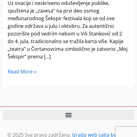
festival
Uz ovacije i neskriveno oduševljenje publike,
spuštena je „zavesa“ na prvi deo osmog
međunarodnog Šekspir festivala koji se od ove
godine održava u julu i oktobru. Za autentično
pozorište pod vedrim nebom u Vili Stanković od 2.
do 4. jula, tradicionalno se tražila karta više. Kapije
„teatra“ u Čortanovcima simbolično je zatvorio „Moj
Šekspir“ prema […]
Read More »
© 2025 Sva prava zadržana.
Izrada web sajta by Petar