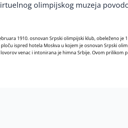
irtuelnog olimpijskog muzeja povod
ruara 1910. osnovan Srpski olimpijski klub, obeleženo je 11
 ploču ispred hotela Moskva u kojem je osnovan Srpski olimp
 lovorov venac i intonirana je himna Srbije. Ovom prilikom p