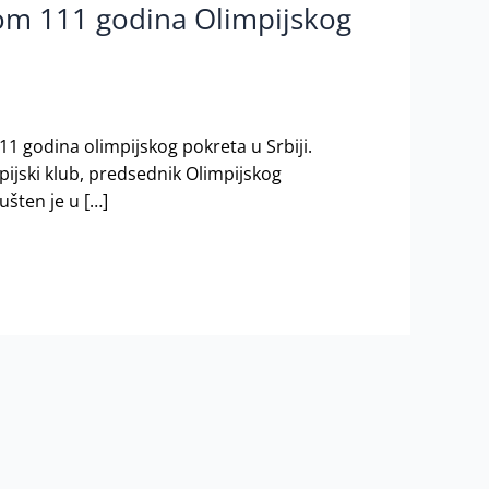
om 111 godina Olimpijskog
1 godina olimpijskog pokreta u Srbiji.
ijski klub, predsednik Olimpijskog
ušten je u […]