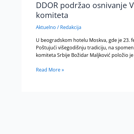
DDOR podržao osnivanje V
DDOR
podržao
komiteta
osnivanje
Virtuelnog
Aktuelno
/
Redakcija
olimpijskog
U beogradskom hotelu Moskva, gde je 23. feb
muzeja
Poštujući višegodišnju tradiciju, na spomen
povodom
komiteta Srbije Božidar Maljković položio je
111
godina
Read More »
Olimpijskog
komiteta