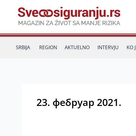
Пређи
на
садржај
SRBIJA
REGION
AKTUELNO
INTERVJU
KO 
23. фебруар 2021.