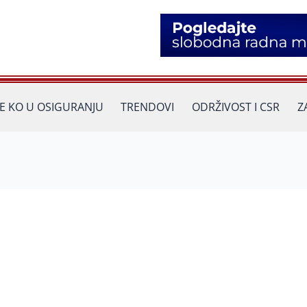
JE KO U OSIGURANJU
TRENDOVI
ODRŽIVOST I CSR
Z