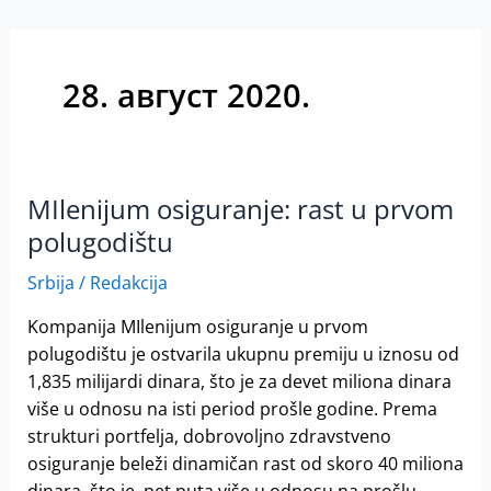
28. август 2020.
MIlenijum osiguranje: rast u prvom
MIlenijum
osiguranje:
polugodištu
rast
Srbija
/
Redakcija
u
prvom
Kompanija MIlenijum osiguranje u prvom
polugodištu
polugodištu je ostvarila ukupnu premiju u iznosu od
1,835 milijardi dinara, što je za devet miliona dinara
više u odnosu na isti period prošle godine. Prema
strukturi portfelja, dobrovoljno zdravstveno
osiguranje beleži dinamičan rast od skoro 40 miliona