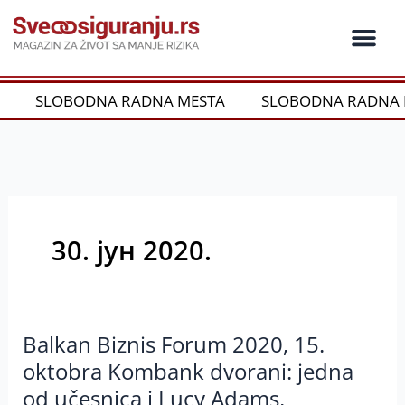
Пређи
на
садржај
Ko je ko u os
Održivost i CSR
Vrste Osig
SLOBODNA RADNA MESTA
SLOBODNA RADNA 
30. јун 2020.
Balkan Biznis Forum 2020, 15.
Balkan
Biznis
oktobra Kombank dvorani: jedna
Forum
od učesnica i Lucy Adams,