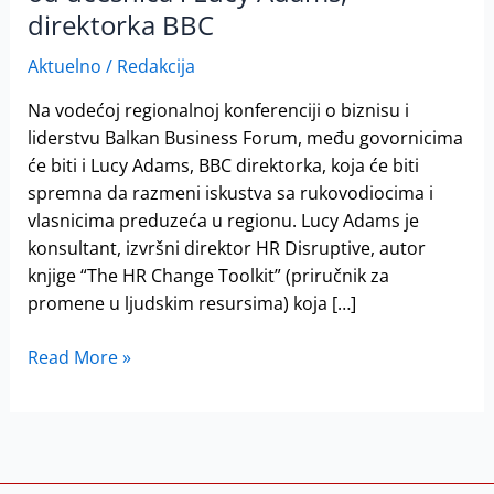
2020,
direktorka BBC
15.
oktobra
Aktuelno
/
Redakcija
Kombank
Na vodećoj regionalnoj konferenciji o biznisu i
dvorani:
liderstvu Balkan Business Forum, među govornicima
jedna
će biti i Lucy Adams, BBC direktorka, koja će biti
od
spremna da razmeni iskustva sa rukovodiocima i
učesnica
vlasnicima preduzeća u regionu. Lucy Adams je
i
konsultant, izvršni direktor HR Disruptive, autor
Lucy
knjige “The HR Change Toolkit” (priručnik za
Adams,
promene u ljudskim resursima) koja […]
direktorka
BBC
Read More »