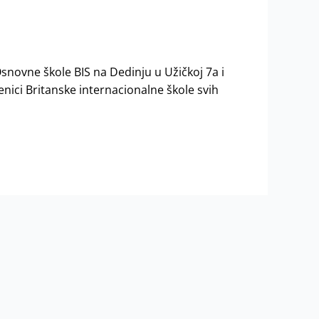
novne škole BIS na Dedinju u Užičkoj 7a i
enici Britanske internacionalne škole svih