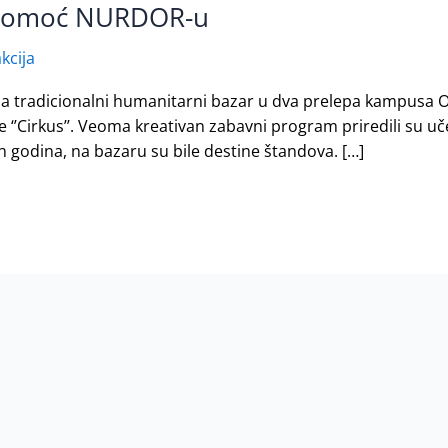
a pomoć NURDOR-u
kcija
la tradicionalni humanitarni bazar u dva prelepa kampusa Os
je ‘’Cirkus’’. Veoma kreativan zabavni program priredili su uč
h godina, na bazaru su bile destine štandova. […]