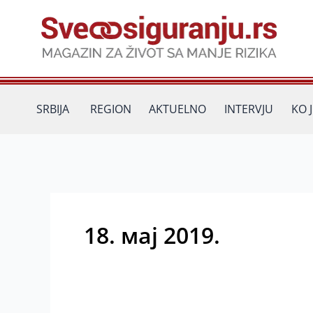
Пређи
на
садржај
SRBIJA
REGION
AKTUELNO
INTERVJU
KO 
18. мај 2019.