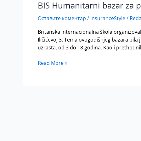
BIS Humanitarni bazar z
BIS
Humanitarni
Оставите коментар
/
InsuranceStyle
/
Reda
bazar
za
Britanska Internacionalna škola organizova
pomoć
Iličićevoj 3. Tema ovogodišnjeg bazara bila 
NURDOR-
uzrasta, od 3 do 18 godina. Kao i prethodni
u
Read More »