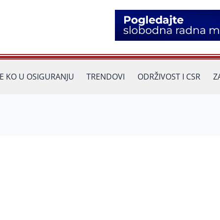
JE KO U OSIGURANJU
TRENDOVI
ODRŽIVOST I CSR
Z