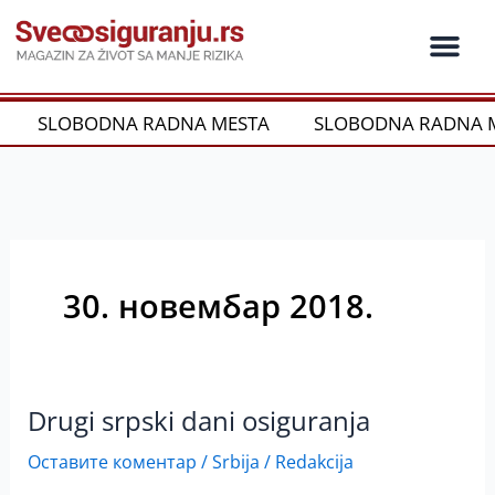
Пређи
на
садржај
Ko je ko u os
Održivost i CSR
Vrste Osig
SLOBODNA RADNA MESTA
SLOBODNA RADNA M
30. новембар 2018.
Drugi srpski dani osiguranja
Drugi
srpski
Оставите коментар
/
Srbija
/
Redakcija
dani