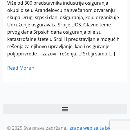
osiguranja
Više od 300 predstavnika industrije osiguranja
okupilo se u Aranđelovcu na svečanom otvaranju
skupa Drugi srpski dani osiguranja, koju organizuje
Udruženje osguravača Srbije UOS. Glavne teme
prvog dana Srpskih dana osiguranja bile su
katastrofalne štete u Srbiji i predstavljanje mogućih
rešenja za njihovo upravljanje, kao i osiguranje
poljoprivrede – izazovi i rešenja. U Srbiji samo […]
Read More »
© 2025 Sva prava zadržana.
Izrada web sajta by Petar