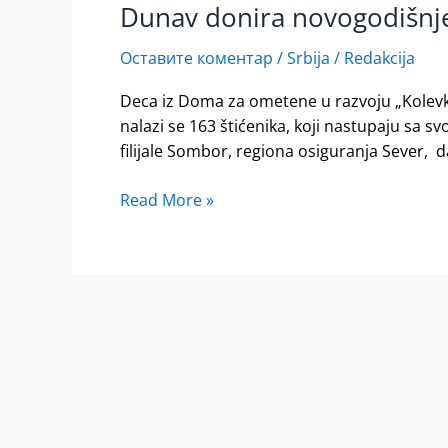
Dunav donira novogodišnje
Dunav
donira
Оставите коментар
/
Srbija
/
Redakcija
novogodišnje
paketiće
Deca iz Doma za ometene u razvoju „Kolevk
ustanovama
nalazi se 163 štićenika, koji nastupaju sa
za
filijale Sombor, regiona osiguranja Sever, d
decu
širom
Read More »
Srbije