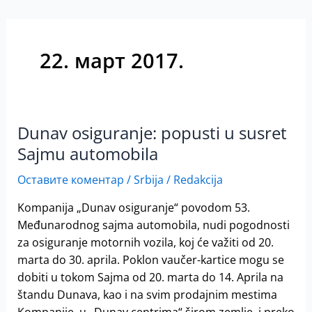
22. март 2017.
Dunav osiguranje: popusti u susret
Dunav
osiguranje:
Sajmu automobila
popusti
Оставите коментар
/
Srbija
/
Redakcija
u
susret
Kompanija „Dunav osiguranje“ povodom 53.
Sajmu
Međunarodnog sajma automobila, nudi pogodnosti
automobila
za osiguranje motornih vozila, koj će važiti od 20.
marta do 30. aprila. Poklon vaučer-kartice mogu se
dobiti u tokom Sajma od 20. marta do 14. Aprila na
štandu Dunava, kao i na svim prodajnim mestima