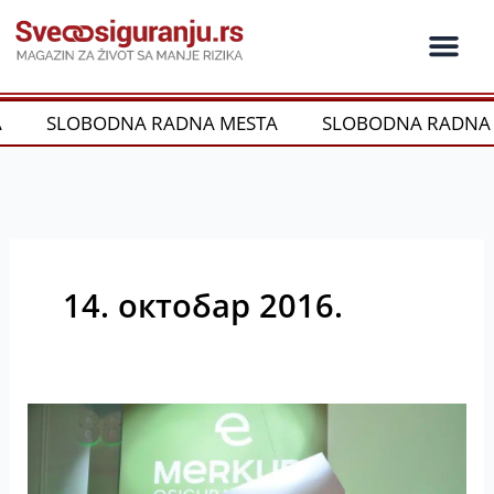
Пређи
на
садржај
Ko je ko u os
Održivost i CSR
Vrste Osig
SLOBODNA RADNA MESTA
SLOBODNA RADNA 
14. октобар 2016.
Merkur
osiguranje:
novi