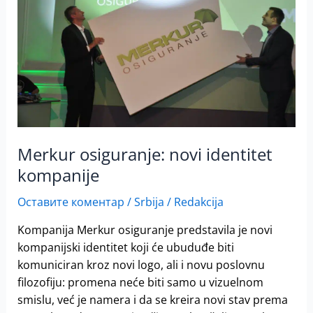
identitet
kompanije
Merkur osiguranje: novi identitet
kompanije
Оставите коментар
/
Srbija
/
Redakcija
Kompanija Merkur osiguranje predstavila je novi
kompanijski identitet koji će ubuduđe biti
komuniciran kroz novi logo, ali i novu poslovnu
filozofiju: promena neće biti samo u vizuelnom
smislu, već je namera i da se kreira novi stav prema