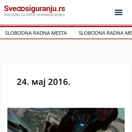
Пређи
на
садржај
Ko je ko u os
Održivost i CSR
Vrste Osig
SLOBODNA RADNA MESTA
SLOBODNA RADNA ME
24. мај 2016.
Život
Toma
Kruza