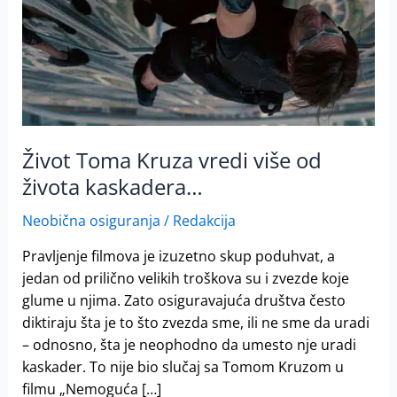
vredi
više
od
života
kaskadera…
Život Toma Kruza vredi više od
života kaskadera…
Neobična osiguranja
/
Redakcija
Pravljenje filmova je izuzetno skup poduhvat, a
jedan od prilično velikih troškova su i zvezde koje
glume u njima. Zato osiguravajuća društva često
diktiraju šta je to što zvezda sme, ili ne sme da uradi
– odnosno, šta je neophodno da umesto nje uradi
kaskader. To nije bio slučaj sa Tomom Kruzom u
filmu „Nemoguća […]