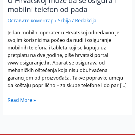
U Hrvatskoj može da se osigura i
da
mobilni telefon od pada
se
osigura
Оставите коментар
/
Srbija
/
Redakcija
i
mobilni
Jedan mobilni operater u Hrvatskoj odnedavno je
telefon
svojim korisnicima počeo da nudi i osiguranje
od
mobilnih telefona i tableta koji se kupuju uz
pada
pretplatu na dve godine, piše hrvatski portal
www.osiguranje.hr. Aparat se osigurava od
mehaničkih oštećenja koja nisu obuhvaćena
garancijom od proizvođača. Takve popravke umeju
da koštaju poprilično – za skupe telefone i do par […]
Read More »