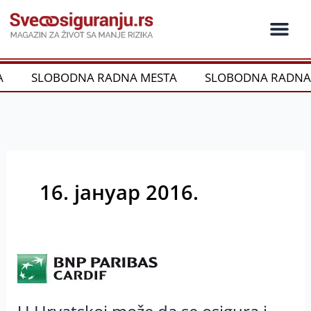
Пређи
на
садржај
Ko je ko u os
Održivost i CSR
Vrste Osig
A
SLOBODNA RADNA MESTA
SLOBODNA RADNA
16. јануар 2016.
U
Hrvatskoj
može