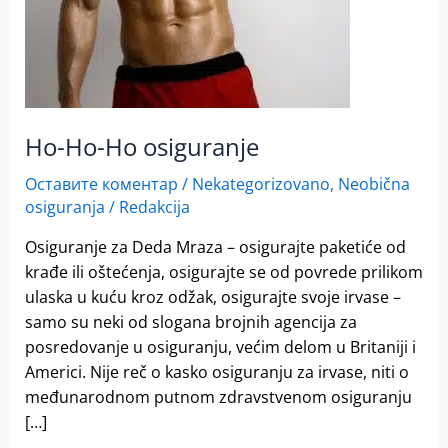
Ho-Ho-Ho osiguranje
Оставите коментар
/
Nekategorizovano
,
Neobična
osiguranja
/
Redakcija
Osiguranje za Deda Mraza – osigurajte paketiće od
krađe ili oštećenja, osigurajte se od povrede prilikom
ulaska u kuću kroz odžak, osigurajte svoje irvase –
samo su neki od slogana brojnih agencija za
posredovanje u osiguranju, većim delom u Britaniji i
Americi. Nije reč o kasko osiguranju za irvase, niti o
međunarodnom putnom zdravstvenom osiguranju
[…]