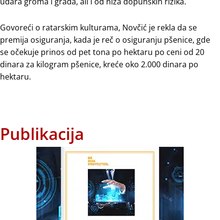
udara groma i grada, ali i od niza dopunskih rizika.
Govoreći o ratarskim kulturama, Novčić je rekla da se
premija osiguranja, kada je reč o osiguranju pšenice, gde
se očekuje prinos od pet tona po hektaru po ceni od 20
dinara za kilogram pšenice, kreće oko 2.000 dinara po
hektaru.
Publikacija