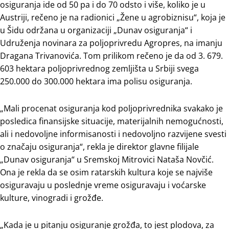
osiguranja ide od 50 pa i do 70 odsto i više, koliko je u
Austriji, rečeno je na radionici „Žene u agrobiznisu“, koja je
u Šidu održana u organizaciji „Dunav osiguranja“ i
Udruženja novinara za poljoprivredu Agropres, na imanju
Dragana Trivanovića. Tom prilikom rečeno je da od 3. 679.
603 hektara poljoprivrednog zemljišta u Srbiji svega
250.000 do 300.000 hektara ima polisu osiguranja.
„Mali procenat osiguranja kod poljoprivrednika svakako je
posledica finansijske situacije, materijalnih nemogućnosti,
ali i nedovoljne informisanosti i nedovoljno razvijene svesti
o značaju osiguranja“, rekla je direktor glavne filijale
„Dunav osiguranja“ u Sremskoj Mitrovici Nataša Novčić.
Ona je rekla da se osim ratarskih kultura koje se najviše
osiguravaju u poslednje vreme osiguravaju i voćarske
kulture, vinogradi i grožđe.
„Kada je u pitanju osiguranje grožđa, to jest plodova, za