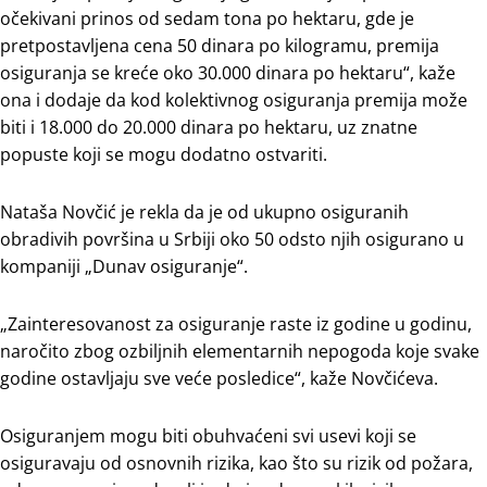
očekivani prinos od sedam tona po hektaru, gde je
pretpostavljena cena 50 dinara po kilogramu, premija
osiguranja se kreće oko 30.000 dinara po hektaru“, kaže
ona i dodaje da kod kolektivnog osiguranja premija može
biti i 18.000 do 20.000 dinara po hektaru, uz znatne
popuste koji se mogu dodatno ostvariti.
Nataša Novčić je rekla da je od ukupno osiguranih
obradivih površina u Srbiji oko 50 odsto njih osigurano u
kompaniji „Dunav osiguranje“.
„Zainteresovanost za osiguranje raste iz godine u godinu,
naročito zbog ozbiljnih elementarnih nepogoda koje svake
godine ostavljaju sve veće posledice“, kaže Novčićeva.
Osiguranjem mogu biti obuhvaćeni svi usevi koji se
osiguravaju od osnovnih rizika, kao što su rizik od požara,