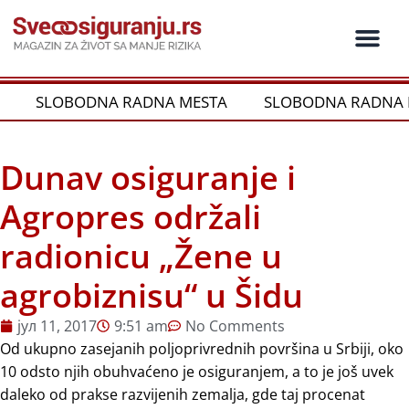
Пређи
на
садржај
SLOBODNA RADNA MESTA
SLOBODNA RADNA 
Dunav osiguranje i
Agropres održali
radionicu „Žene u
agrobiznisu“ u Šidu
јул 11, 2017
9:51 am
No Comments
Od ukupno zasejanih poljoprivrednih površina u Srbiji, oko
10 odsto njih obuhvaćeno je osiguranjem, a to je još uvek
daleko od prakse razvijenih zemalja, gde taj procenat