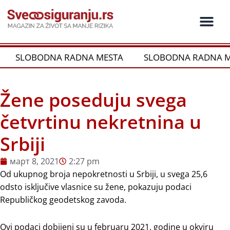
Пређи
на
садржај
Ko je ko u os
Održivost i CSR
Vrste Osig
SLOBODNA RADNA MESTA
SLOBODNA RADNA M
Žene poseduju svega
četvrtinu nekretnina u
Srbiji
март 8, 2021
2:27 pm
Od ukupnog broja nepokretnosti u Srbiji, u svega 25,6
odsto isključive vlasnice su žene, pokazuju podaci
Republičkog geodetskog zavoda.
Ovi podaci dobijeni su u februaru 2021. godine u okviru