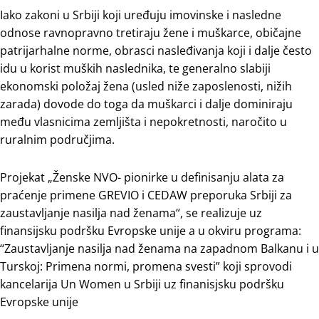
Iako zakoni u Srbiji koji uređuju imovinske i nasledne
odnose ravnopravno tretiraju žene i muškarce, običajne
patrijarhalne norme, obrasci nasleđivanja koji i dalje često
idu u korist muških naslednika, te generalno slabiji
ekonomski položaj žena (usled niže zaposlenosti, nižih
zarada) dovode do toga da muškarci i dalje dominiraju
među vlasnicima zemljišta i nepokretnosti, naročito u
ruralnim područjima.
Projekat „Ženske NVO- pionirke u definisanju alata za
praćenje primene GREVIO i CEDAW preporuka Srbiji za
zaustavljanje nasilja nad ženama“, se realizuje uz
finansijsku podršku Evropske unije a u okviru programa:
‘‘Zaustavljanje nasilja nad ženama na zapadnom Balkanu i u
Turskoj: Primena normi, promena svesti” koji sprovodi
kancelarija Un Women u Srbiji uz finanisjsku podršku
Evropske unije