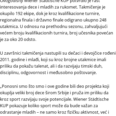
Ovogodišnji Wiener Städtische KUP potvrdio je rast
interesovanja dece i mladih za rukomet. Takmičenje je
okupilo 192 ekipe, dok je kroz kvalifikacione turnire,
regionalna finala i državno finale odigrano ukupno 248
utakmica. U odnosu na prethodnu sezonu, zahvaljujući
većem broju kvalifikacionih turnira, broj učesnika povećan
je za oko 20 odsto.
U završnici takmičenja nastupili su dečaci i devojčice rođeni
2011. godine i mlađi, koji su kroz brojne utakmice imali
priliku da pokažu talenat, ali i da razvijaju timski duh,
disciplinu, odgovornost i međusobno poštovanje.
„Ponosni smo što smo i ove godine bili deo projekta koji
okuplja veliki broj dece širom Srbije i pruža im priliku da
kroz sport razvijaju svoje potencijale. Wiener Städtische
KUP pokazuje koliko sport može da bude važan za
odrastanje mladih – ne samo kroz fizičku aktivnost, već i