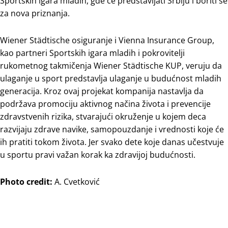
Sportskih igara mladih, gde će predstavljati Srbiju i boriti se
za nova priznanja.
Wiener Städtische osiguranje i Vienna Insurance Group,
kao partneri Sportskih igara mladih i pokrovitelji
rukometnog takmičenja Wiener Städtische KUP, veruju da
ulaganje u sport predstavlja ulaganje u budućnost mladih
generacija. Kroz ovaj projekat kompanija nastavlja da
podržava promociju aktivnog načina života i prevencije
zdravstvenih rizika, stvarajući okruženje u kojem deca
razvijaju zdrave navike, samopouzdanje i vrednosti koje će
ih pratiti tokom života. Jer svako dete koje danas učestvuje
u sportu pravi važan korak ka zdravijoj budućnosti.
Photo credit:
A. Cvetković