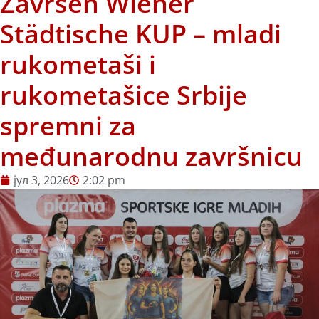
Završen Wiener
Städtische KUP – mladi
rukometaši i
rukometašice Srbije
spremni za
međunarodnu završnicu
јул 3, 2026
2:02 pm