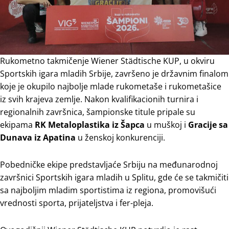
Rukometno takmičenje Wiener Städtische KUP, u okviru
Sportskih igara mladih Srbije, završeno je državnim finalom
koje je okupilo najbolje mlade rukometaše i rukometašice
iz svih krajeva zemlje. Nakon kvalifikacionih turnira i
regionalnih završnica, šampionske titule pripale su
ekipama
RK Metaloplastika iz Šapca
u muškoj i
Gracije sa
Dunava iz Apatina
u ženskoj konkurenciji.
Pobedničke ekipe predstavljaće Srbiju na međunarodnoj
završnici Sportskih igara mladih u Splitu, gde će se takmičiti
sa najboljim mladim sportistima iz regiona, promovišući
vrednosti sporta, prijateljstva i fer-pleja.