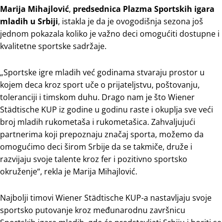
Marija Mihajlović
,
predsednica Plazma Sportskih igara
mladih u Srbiji
, istakla je da je ovogodišnja sezona još
jednom pokazala koliko je važno deci omogućiti dostupne i
kvalitetne sportske sadržaje.
„Sportske igre mladih već godinama stvaraju prostor u
kojem deca kroz sport uče o prijateljstvu, poštovanju,
toleranciji i timskom duhu. Drago nam je što Wiener
Städtische KUP iz godine u godinu raste i okuplja sve veći
broj mladih rukometaša i rukometašica. Zahvaljujući
partnerima koji prepoznaju značaj sporta, možemo da
omogućimo deci širom Srbije da se takmiče, druže i
razvijaju svoje talente kroz fer i pozitivno sportsko
okruženje“, rekla je Marija Mihajlović.
Najbolji timovi Wiener Städtische KUP-a nastavljaju svoje
sportsko putovanje kroz međunarodnu završnicu