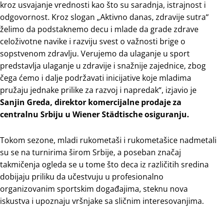
kroz usvajanje vrednosti kao što su saradnja, istrajnost i
odgovornost. Kroz slogan „Aktivno danas, zdravije sutra“
želimo da podstaknemo decu i mlade da grade zdrave
celoživotne navike i razviju svest o važnosti brige o
sopstvenom zdravlju. Verujemo da ulaganje u sport
predstavlja ulaganje u zdravije i snažnije zajednice, zbog
čega ćemo i dalje podržavati inicijative koje mladima
pružaju jednake prilike za razvoj i napredak“, izjavio je
Sanjin Greda, direktor komercijalne prodaje za
centralnu Srbiju u Wiener Städtische osiguranju.
Tokom sezone, mladi rukometaši i rukometašice nadmetali
su se na turnirima širom Srbije, a poseban značaj
takmičenja ogleda se u tome što deca iz različitih sredina
dobijaju priliku da učestvuju u profesionalno
organizovanim sportskim događajima, steknu nova
iskustva i upoznaju vršnjake sa sličnim interesovanjima.