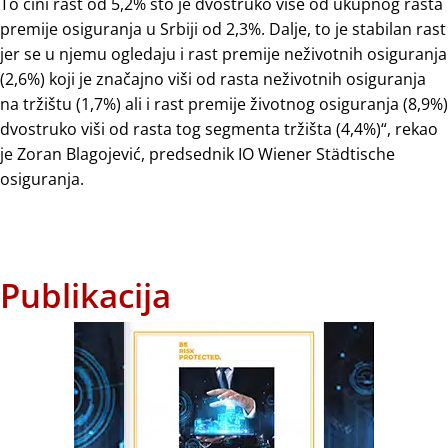
To čini rast od 5,2% što je dvostruko više od ukupnog rasta
premije osiguranja u Srbiji od 2,3%. Dalje, to je stabilan rast
jer se u njemu ogledaju i rast premije neživotnih osiguranja
(2,6%) koji je značajno viši od rasta neživotnih osiguranja
na tržištu (1,7%) ali i rast premije životnog osiguranja (8,9%)
dvostruko viši od rasta tog segmenta tržišta (4,4%)“, rekao
je Zoran Blagojević, predsednik IO Wiener Städtische
osiguranja.
Publikacija