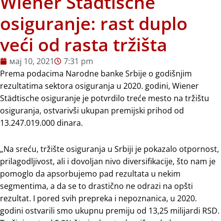
Wiener Städtische
osiguranje: rast duplo
veći od rasta tržišta
мај 10, 2021
7:31 pm
Prema podacima Narodne banke Srbije o godišnjim
rezultatima sektora osiguranja u 2020. godini, Wiener
Städtische osiguranje je potvrdilo treće mesto na tržištu
osiguranja, ostvarivši ukupan premijski prihod od
13.247.019.000 dinara.
„Na sreću, tržište osiguranja u Srbiji je pokazalo otpornost,
prilagodljivost, ali i dovoljan nivo diversifikacije, što nam je
pomoglo da apsorbujemo pad rezultata u nekim
segmentima, a da se to drastično ne odrazi na opšti
rezultat. I pored svih prepreka i nepoznanica, u 2020.
godini ostvarili smo ukupnu premiju od 13,25 milijardi RSD.