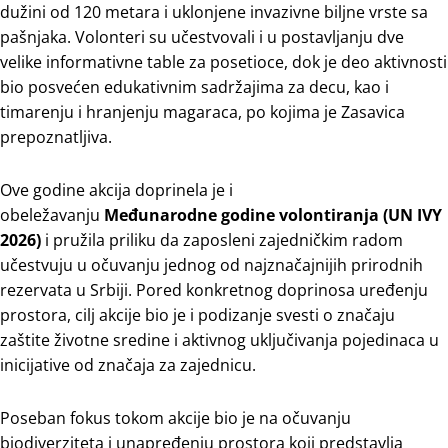
dužini od 120 metara i uklonjene invazivne biljne vrste sa
pašnjaka. Volonteri su učestvovali i u postavljanju dve
velike informativne table za posetioce, dok je deo aktivnosti
bio posvećen edukativnim sadržajima za decu, kao i
timarenju i hranjenju magaraca, po kojima je Zasavica
prepoznatljiva.
Ove godine akcija doprinela je i
obeležavanju
Međunarodne godine volontiranja (UN IVY
2026)
i pružila priliku da zaposleni zajedničkim radom
učestvuju u očuvanju jednog od najznačajnijih prirodnih
rezervata u Srbiji. Pored konkretnog doprinosa uređenju
prostora, cilj akcije bio je i podizanje svesti o značaju
zaštite životne sredine i aktivnog uključivanja pojedinaca u
inicijative od značaja za zajednicu.
Poseban fokus tokom akcije bio je na očuvanju
biodiverziteta i unapređenju prostora koji predstavlja