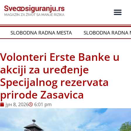
Пређи
на
садржај
SLOBODNA RADNA MESTA
SLOBODNA RADNA M
Volonteri Erste Banke u
akciji za uređenje
Specijalnog rezervata
prirode Zasavica
јун 8, 2026
6:01 pm