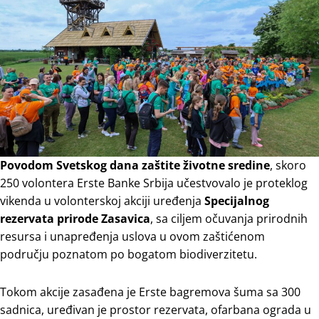
Povodom Svetskog dana zaštite životne sredine
, skoro
250 volontera Erste Banke Srbija učestvovalo je proteklog
vikenda u volonterskoj akciji uređenja
Specijalnog
rezervata prirode Zasavica
, sa ciljem očuvanja prirodnih
resursa i unapređenja uslova u ovom zaštićenom
području poznatom po bogatom biodiverzitetu.
Tokom akcije zasađena je Erste bagremova šuma sa 300
sadnica, uređivan je prostor rezervata, ofarbana ograda u