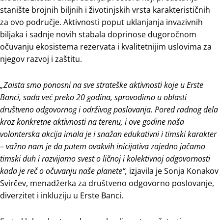
stanište brojnih biljnih i životinjskih vrsta karakterističnih
za ovo područje. Aktivnosti poput uklanjanja invazivnih
biljaka i sadnje novih stabala doprinose dugoročnom
očuvanju ekosistema rezervata i kvalitetnijim uslovima za
njegov razvoj i zaštitu.
„Zaista smo ponosni na sve strateške aktivnosti koje u Erste
Banci, sada već preko 20 godina, sprovodimo u oblasti
društveno odgovornog i održivog poslovanja. Pored radnog dela
kroz konkretne aktivnosti na terenu, i ove godine naša
volonterska akcija imala je i snažan edukativni i timski karakter
– važno nam je da putem ovakvih inicijativa zajedno jačamo
timski duh i razvijamo svest o ličnoj i kolektivnoj odgovornosti
kada je reč o očuvanju naše planete“,
izjavila je Sonja Konakov
Svirčev, menadžerka za društveno odgovorno poslovanje,
diverzitet i inkluziju u Erste Banci.