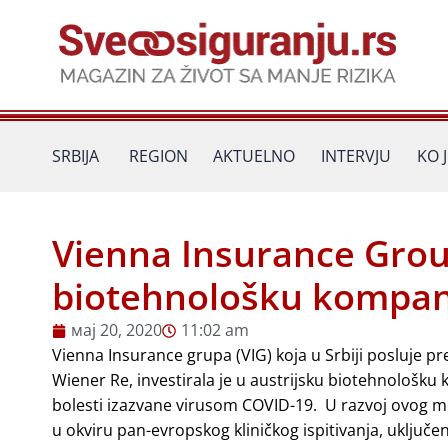
Пређи
на
садржај
SRBIJA
REGION
AKTUELNO
INTERVJU
KO 
Vienna Insurance Group
biotehnološku kompani
мај 20, 2020
11:02 am
Vienna Insurance grupa (VIG) koja u Srbiji posluje p
Wiener Re, investirala je u austrijsku biotehnološku
bolesti izazvane virusom COVID-19. U razvoj ovog me
u okviru pan-evropskog kliničkog ispitivanja, uključen