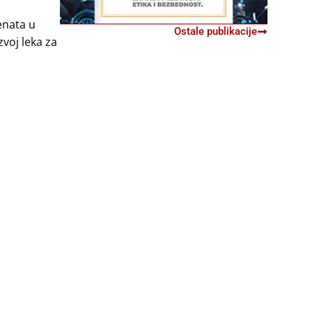
enata u
Ostale publikacije
voj leka za