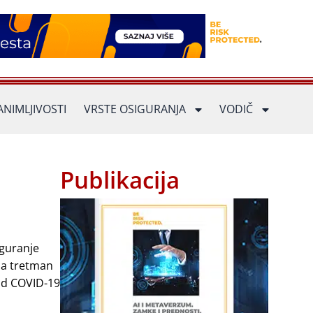
ANIMLJIVOSTI
VRSTE OSIGURANJA
VODIČ
Publikacija
iguranje
 za tretman
 od COVID-19