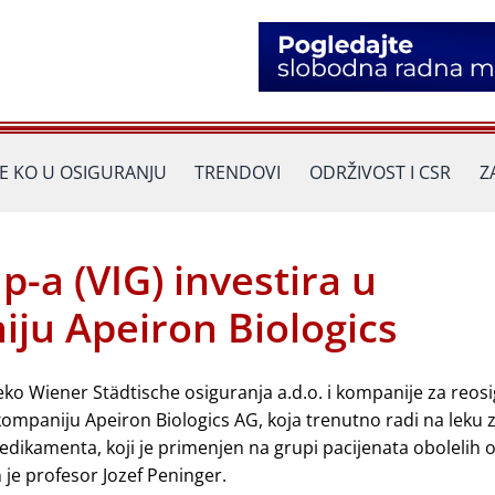
JE KO U OSIGURANJU
TRENDOVI
ODRŽIVOST I CSR
Z
-a (VIG) investira u
ju Apeiron Biologics
reko Wiener Städtische osiguranja a.d.o. i kompanije za reos
 kompaniju Apeiron Biologics AG, koja trenutno radi na leku
dikamenta, koji je primenjen na grupi pacijenata obolelih
 je profesor Jozef Peninger.