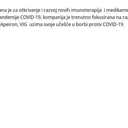
ana je za otkrivanje i razvoj novih imunoterapija i medikam
pandemije COVID-19, kompanija je trenutno fokusirana na raz
Apeiron, VIG uzima svoje učešće u borbi protiv COVID-19.