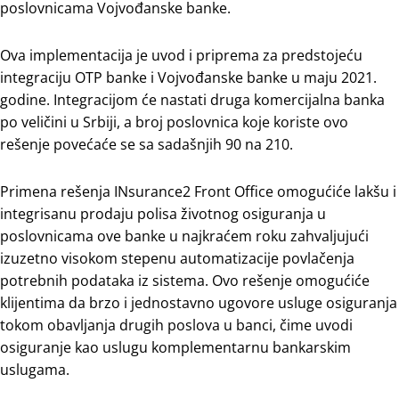
poslovnicama Vojvođanske banke.
Ova implementacija je uvod i priprema za predstojeću
integraciju OTP banke i Vojvođanske banke u maju 2021.
godine. Integracijom će nastati druga komercijalna banka
po veličini u Srbiji, a broj poslovnica koje koriste ovo
rešenje povećaće se sa sadašnjih 90 na 210.
Primena rešenja INsurance2 Front Office omogućiće lakšu i
integrisanu prodaju polisa životnog osiguranja u
poslovnicama ove banke u najkraćem roku zahvaljujući
izuzetno visokom stepenu automatizacije povlačenja
potrebnih podataka iz sistema. Ovo rešenje omogućiće
klijentima da brzo i jednostavno ugovore usluge osiguranja
tokom obavljanja drugih poslova u banci, čime uvodi
osiguranje kao uslugu komplementarnu bankarskim
uslugama.