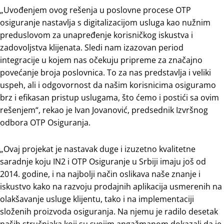
„Uvođenjem ovog rešenja u poslovne procese OTP
osiguranje nastavlja s digitalizacijom usluga kao nužnim
preduslovom za unapređenje korisničkog iskustva i
zadovoljstva klijenata. Sledi nam izazovan period
integracije u kojem nas očekuju pripreme za značajno
povećanje broja poslovnica. To za nas predstavlja i veliki
uspeh, ali i odgovornost da našim korisnicima osiguramo
brz i efikasan pristup uslugama, što ćemo i postići sa ovim
rešenjem“, rekao je Ivan Jovanović, predsednik Izvršnog
odbora OTP Osiguranja.
„Ovaj projekat je nastavak duge i izuzetno kvalitetne
saradnje koju IN2 i OTP Osiguranje u Srbiji imaju još od
2014. godine, i na najbolji način oslikava naše znanje i
iskustvo kako na razvoju prodajnih aplikacija usmerenih na
olakšavanje usluge klijentu, tako i na implementaciji
složenih proizvoda osiguranja. Na njemu je radilo desetak
naših stručnjaka koji su svojim angažmanom dokazali da je