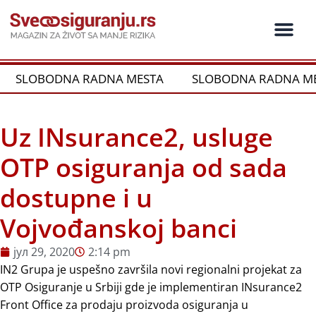
Пређи
на
садржај
SLOBODNA RADNA MESTA
SLOBODNA RADNA ME
Uz INsurance2, usluge
OTP osiguranja od sada
dostupne i u
Vojvođanskoj banci
јул 29, 2020
2:14 pm
IN2 Grupa je uspešno završila novi regionalni projekat za
OTP Osiguranje u Srbiji gde je implementiran INsurance2
Front Office za prodaju proizvoda osiguranja u