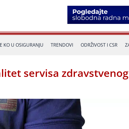
JE KO U OSIGURANJU
TRENDOVI
ODRŽIVOST I CSR
Z
itet servisa zdravstvenog