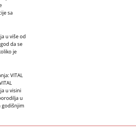
e
ije sa
a u više od
 god da se
oliko je
nja: VITAL
 VITAL
a u visini
porodilja u
a godišnjim