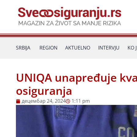
Пређи
на
садржај
SRBIJA
REGION
AKTUELNO
INTERVJU
KO 
UNIQA unapređuje kval
osiguranja
децембар 24, 2024
1:11 pm