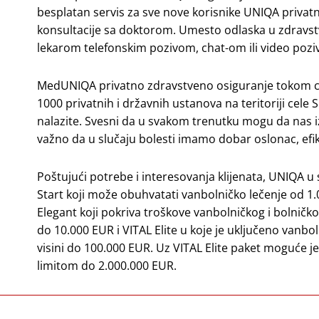
besplatan servis za sve nove korisnike UNIQA priva
konsultacije sa doktorom. Umesto odlaska u zdravst
lekarom telefonskim pozivom, chat-om ili video poziv
MedUNIQA privatno zdravstveno osiguranje tokom cel
1000 privatnih i državnih ustanova na teritoriji cele
nalazite. Svesni da u svakom trenutku mogu da nas i
važno da u slučaju bolesti imamo dobar oslonac, ef
Poštujući potrebe i interesovanja klijenata, UNIQA u
Start koji može obuhvatati vanbolničko lečenje od 1.
Elegant koji pokriva troškove vanbolničkog i bolničkog 
do 10.000 EUR i VITAL Elite u koje je uključeno vanbol
visini do 100.000 EUR. Uz VITAL Elite paket moguće je 
limitom do 2.000.000 EUR.