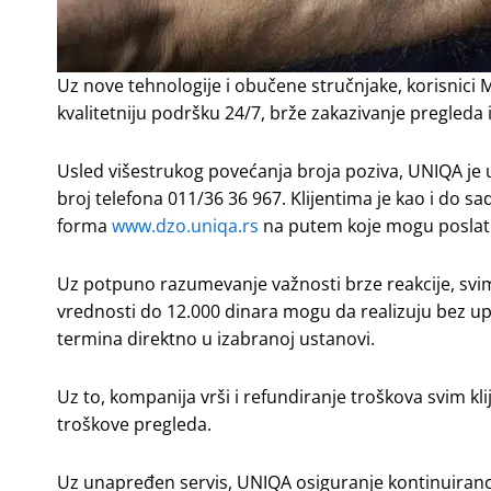
Uz nove tehnologije i obučene stručnjake, korisnic
kvalitetniju podršku 24/7, brže zakazivanje pregleda 
Usled višestrukog povećanja broja poziva, UNIQA je u
broj telefona 011/36 36 967. Klijentima je kao i do s
forma
www.dzo.uniqa.rs
na putem koje mogu poslati 
Uz potpuno razumevanje važnosti brze reakcije, svim
vrednosti do 12.000 dinara mogu da realizuju bez up
termina direktno u izabranoj ustanovi.
Uz to, kompanija vrši i refundiranje troškova svim kl
troškove pregleda.
Uz unapređen servis, UNIQA osiguranje kontinuirano