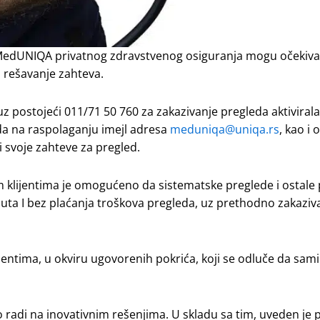
i MedUNIQA privatnog zdravstvenog osiguranja mogu očekivat
i rešavanje zahteva.
z postojeći 011/71 50 760 za zakazivanje pregleda aktivirala
ada na raspolaganju imejl adresa
meduniqa@uniqa.rs
, kao i 
svoje zahteve za pregled.
 klijentima je omogućeno da sistematske preglede i ostale
uta I bez plaćanja troškova pregleda, uz prethodno zakaziv
ijentima, u okviru ugovorenih pokrića, koji se odluče da sami
 radi na inovativnim rešenjima. U skladu sa tim, uveden je