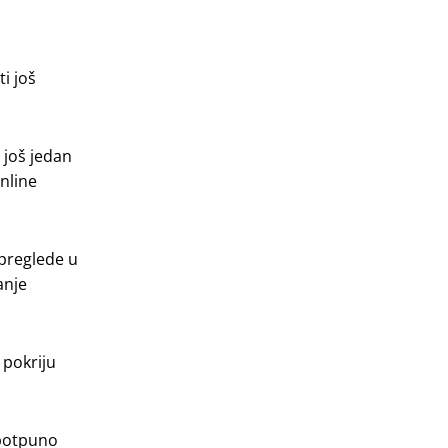
i još
 još jedan
online
 preglede u
anje
 pokriju
 potpuno