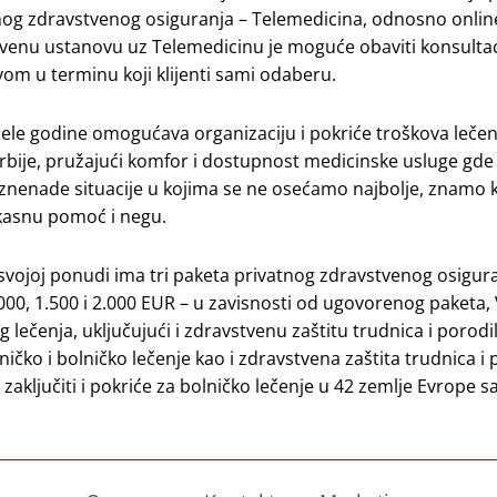
tnog zdravstvenog osiguranja – Telemedicina, odnosno onlin
venu ustanovu uz Telemedicinu je moguće obaviti konsultac
om u terminu koji klijenti sami odaberu.
e godine omogućava organizaciju i pokriće troškova lečenj
 Srbije, pružajući komfor i dostupnost medicinske usluge gde
znenade situacije u kojima se ne osećamo najbolje, znamo k
ikasnu pomoć i negu.
 svojoj ponudi ima tri paketa privatnog zdravstvenog osigura
000, 1.500 i 2.000 EUR – u zavisnosti od ugovorenog paketa,
lečenja, uključujući i zdravstvenu zaštitu trudnica i porodilj
ničko i bolničko lečenje kao i zdravstvena zaštita trudnica i 
zaključiti i pokriće za bolničko lečenje u 42 zemlje Evrope s