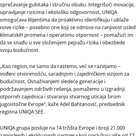
sprečavanje gubitaka i stručnu obuku. Integrišući inovacije,
upravljanje rizicima i ekološku odgovornost, UNIQA
omogućava klijentima da proaktivno identifikuju i ublaže
nove rizike – posebno one koji se odnose na ranjivost usled
klimatskih promena i operativnu otpornost – pomažući im
da se snađu u sve složenijem pejzažu rizika i obezbede
svoju budućnost.
„Kao region, ne samo da rastemo, već se razvijamo –
vođeni otvorenošću, saradnjom i zajedničkom vizijom za
budućnost. Osnaživanjem sledeće generacije i
podržavanjem održivih rešenja, pomažemo u izgradnji
otpornih zajednica i stvaranju stvarnog uticaja širom
jugoistočne Evrope“, kaže Adel Bahtanović, predsednik
regiona UNIQA SEE.
UNIQA grupa posluje na 14 tržišta Evrope i broji 21.000
zaposlenih i ekskluzivnih partnera koji opslužuju više od 17