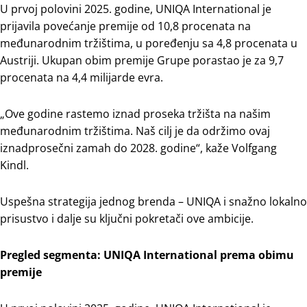
U prvoj polovini 2025. godine, UNIQA International je
prijavila povećanje premije od 10,8 procenata na
međunarodnim tržištima, u poređenju sa 4,8 procenata u
Austriji. Ukupan obim premije Grupe porastao je za 9,7
procenata na 4,4 milijarde evra.
„Ove godine rastemo iznad proseka tržišta na našim
međunarodnim tržištima. Naš cilj je da održimo ovaj
iznadprosečni zamah do 2028. godine“, kaže Volfgang
Kindl.
Uspešna strategija jednog brenda – UNIQA i snažno lokalno
prisustvo i dalje su ključni pokretači ove ambicije.
Pregled segmenta: UNIQA International prema obimu
premije