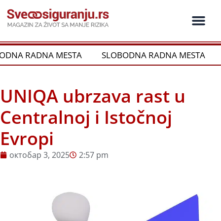
Пређи
на
садржај
NA RADNA MESTA
SLOBODNA RADNA MESTA
S
UNIQA ubrzava rast u
Centralnoj i Istočnoj
Evropi
октобар 3, 2025
2:57 pm