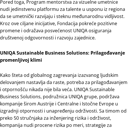
Pored toga, Program mentorstva za vizuelne umetnice
nudi jedinstvenu platformu za talente u usponu iz regiona
da se umetnički razvijaju i steknu međunarodnu vidljivost.
Kroz ove ciljane inicijative, Fondacija pokreće pozitivne
promene i odražava posvećenost UNIQA osiguranja
društvenoj odgovornosti i razvoju zajednice.
UNIQA Sustainable Business Solutions: Prilagođavanje
promenljivoj klimi
Kako šteta od globalnog zagrevanja izazvanog ljudskim
delovanjem nastavlja da raste, potreba za prilagođavanjem
i otpornošću nikada nije bila veća. UNIQA Sustainable
Business Solutions, podružnica UNIQA grupe, podržava
kompanije širom Austrije i Centralne i Istočne Evrope u
izgradnji otpornosti i unapređenju održivosti. Sa timom od
preko 50 stručnjaka za inženjering rizika i održivost,
kompanija nudi procene rizika po meri, strategije za