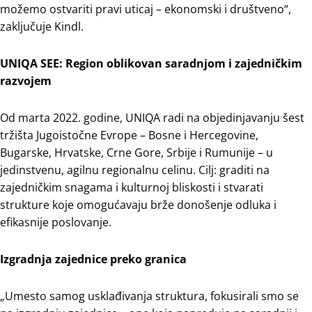
možemo ostvariti pravi uticaj – ekonomski i društveno“,
zaključuje Kindl.
UNIQA SEE: Region oblikovan saradnjom i zajedničkim
razvojem
Od marta 2022. godine, UNIQA radi na objedinjavanju šest
tržišta Jugoistočne Evrope – Bosne i Hercegovine,
Bugarske, Hrvatske, Crne Gore, Srbije i Rumunije – u
jedinstvenu, agilnu regionalnu celinu. Cilj: graditi na
zajedničkim snagama i kulturnoj bliskosti i stvarati
strukture koje omogućavaju brže donošenje odluka i
efikasnije poslovanje.
Izgradnja zajednice preko granica
„Umesto samog usklađivanja struktura, fokusirali smo se