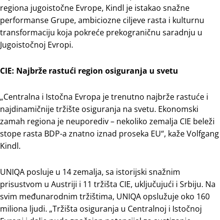
regiona jugoistočne Evrope, Kindl je istakao snažne
performanse Grupe, ambiciozne ciljeve rasta i kulturnu
transformaciju koja pokreće prekograničnu saradnju u
Jugoistočnoj Evropi.
CIE: Najbrže rastući region osiguranja u svetu
„Centralna i Istočna Evropa je trenutno najbrže rastuće i
najdinamičnije tržište osiguranja na svetu. Ekonomski
zamah regiona je neuporediv – nekoliko zemalja CIE beleži
stope rasta BDP-a znatno iznad proseka EU“, kaže Volfgang
Kindl.
UNIQA posluje u 14 zemalja, sa istorijski snažnim
prisustvom u Austriji i 11 tržišta CIE, uključujući i Srbiju. Na
svim međunarodnim tržištima, UNIQA opslužuje oko 160
miliona ljudi. „Tržišta osiguranja u Centralnoj i Istočnoj