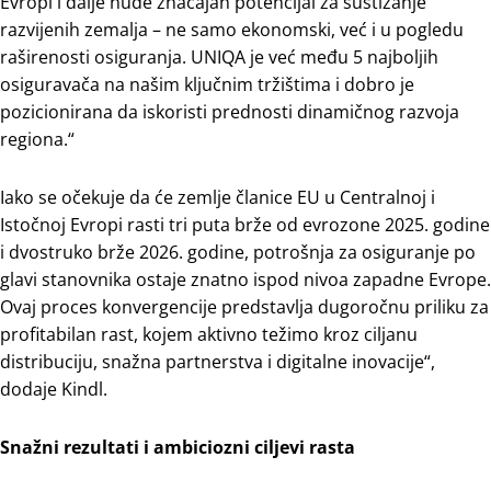
Evropi i dalje nude značajan potencijal za sustizanje
razvijenih zemalja – ne samo ekonomski, već i u pogledu
raširenosti osiguranja. UNIQA je već među 5 najboljih
osiguravača na našim ključnim tržištima i dobro je
pozicionirana da iskoristi prednosti dinamičnog razvoja
regiona.“
Iako se očekuje da će zemlje članice EU u Centralnoj i
Istočnoj Evropi rasti tri puta brže od evrozone 2025. godine
i dvostruko brže 2026. godine, potrošnja za osiguranje po
glavi stanovnika ostaje znatno ispod nivoa zapadne Evrope.
Ovaj proces konvergencije predstavlja dugoročnu priliku za
profitabilan rast, kojem aktivno težimo kroz ciljanu
distribuciju, snažna partnerstva i digitalne inovacije“,
dodaje Kindl.
Snažni rezultati i ambiciozni ciljevi rasta