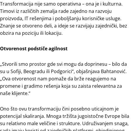
Transformacija nije samo operativna – ona je i kulturna.
Timovi iz različitih zemalja rade zajedno na razvoju
proizvoda, IT rešenjima i poboljšanju korisničke usluge.
Znanje se otvoreno deli, a ideje se razvijaju zajednički, bez
obzira na poziciju ili lokaciju.
Otvorenost podstiče agilnost
„Stvorili smo prostor gde svi mogu da doprinesu – bilo da
su u Sofiji, Beogradu ili Podgorici“, objašnjava Bahtanović.
„Ova otvorenost nam pomaže da brže reagujemo na
promene i gradimo rešenja koja su zaista relevantna za
naše klijente.“
Ono što ovu transformaciju čini posebno uticajnom je
potencijal skaliranja. Mnoga tržišta jugoistočne Evrope bila
su relativno male veličine i strukture. Udruživanjem snaga,
sada imaju koristi od zajedničkih platformi, objedinjenog