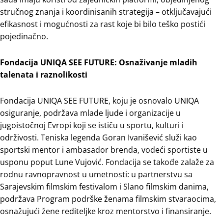
stručnog znanja i koordinisanih strategija – otključavajući
efikasnost i mogućnosti za rast koje bi bilo teško postići
pojedinačno.
Fondacija UNIQA SEE FUTURE: Osnaživanje mladih
talenata i raznolikosti
Fondacija UNIQA SEE FUTURE, koju je osnovalo UNIQA
osiguranje, podržava mlade ljude i organizacije u
jugoistočnoj Evropi koji se ističu u sportu, kulturi i
održivosti. Teniska legenda Goran Ivanišević služi kao
sportski mentor i ambasador brenda, vodeći sportiste u
usponu poput Lune Vujović. Fondacija se takođe zalaže za
rodnu ravnopravnost u umetnosti: u partnerstvu sa
Sarajevskim filmskim festivalom i Slano filmskim danima,
podržava Program podrške ženama filmskim stvaraocima,
osnažujući žene rediteljke kroz mentorstvo i finansiranje.