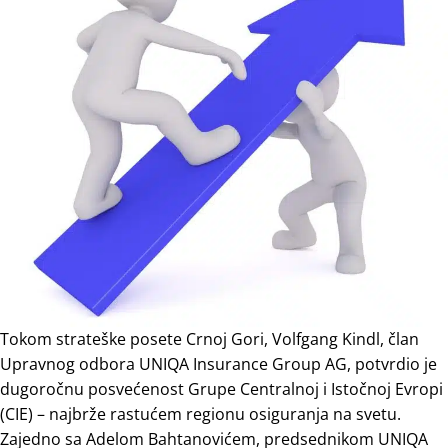
Tokom strateške posete Crnoj Gori, Volfgang Kindl, član
Upravnog odbora UNIQA Insurance Group AG, potvrdio je
dugoročnu posvećenost Grupe Centralnoj i Istočnoj Evropi
(CIE) – najbrže rastućem regionu osiguranja na svetu.
Zajedno sa Adelom Bahtanovićem, predsednikom UNIQA