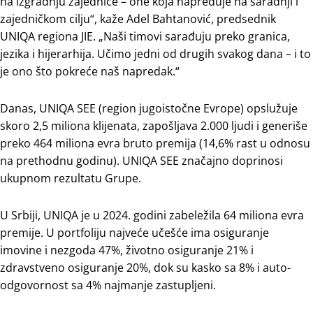
na izgradnju zajednice – one koja napreduje na saradnji i
zajedničkom cilju“, kaže Adel Bahtanović, predsednik
UNIQA regiona JIE. „Naši timovi sarađuju preko granica,
jezika i hijerarhija. Učimo jedni od drugih svakog dana – i to
je ono što pokreće naš napredak.“
Danas, UNIQA SEE (region jugoistočne Evrope) opslužuje
skoro 2,5 miliona klijenata, zapošljava 2.000 ljudi i generiše
preko 464 miliona evra bruto premija (14,6% rast u odnosu
na prethodnu godinu). UNIQA SEE značajno doprinosi
ukupnom rezultatu Grupe.
U Srbiji, UNIQA je u 2024. godini zabeležila 64 miliona evra
premije. U portfoliju najveće učešće ima osiguranje
imovine i nezgoda 47%, životno osiguranje 21% i
zdravstveno osiguranje 20%, dok su kasko sa 8% i auto-
odgovornost sa 4% najmanje zastupljeni.