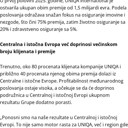
U prvoj polovini 2025. godine, UNIQA International je
ostvarila ukupan obim premije od 1,5 milijardi evra. Podela
poslovanja odražava snažan fokus na osiguranje imovine i
nezgode, što čini 75% premija, zatim životno osiguranje sa
20% i zdravstveno osiguranje sa 5%.
Centralna i istočna Evropa već doprinosi većinskom
broju klijenata i premije
Trenutno, oko 80 procenata klijenata kompanije UNIQA i
približno 40 procenata njenog obima premija dolazi iz
Centralne i istočne Evrope. Profitabilnost međunarodnog
poslovanja ostaje visoka, a očekuje se da će doprinos
podružnica u Centralnoj i istočnoj Evropi ukupnom
rezultatu Grupe dodatno porasti.
„Ponosni smo na naše rezultate u Centralnoj i istočnoj
Evropi. To nije samo motor rasta za UNIQA, već i region gde