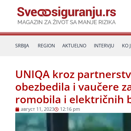
Пређи
на
садржај
SRBIJA
REGION
AKTUELNO
INTERVJU
KO 
UNIQA kroz partnerstv
obezbedila i vaučere z
romobila i električnih 
август 11, 2023
12:16 pm