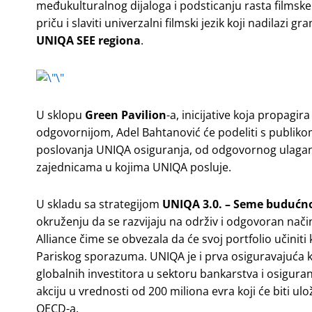
međukulturalnog dijaloga i podsticanju rasta filmske
priču i slaviti univerzalni filmski jezik koji nadilazi gr
UNIQA SEE regiona
.
U sklopu
Green Pavilion
-a, inicijative koja propagir
odgovornijom, Adel Bahtanović će podeliti s publiko
poslovanja UNIQA osiguranja, od odgovornog ulagan
zajednicama u kojima UNIQA posluje.
U skladu sa strategijom
UNIQA 3.0. – Seme budućno
okruženju da se razvijaju na održiv i odgovoran nač
Alliance čime se obvezala da će svoj portfolio učiniti
Pariskog sporazuma. UNIQA je i prva osiguravajuća ko
globalnih investitora u sektoru bankarstva i osiguranj
akciju u vrednosti od 200 miliona evra koji će biti ul
OECD-a.