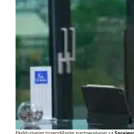
Ekskluzivnim trogodišnjim partnerstvom sa
Sarajev