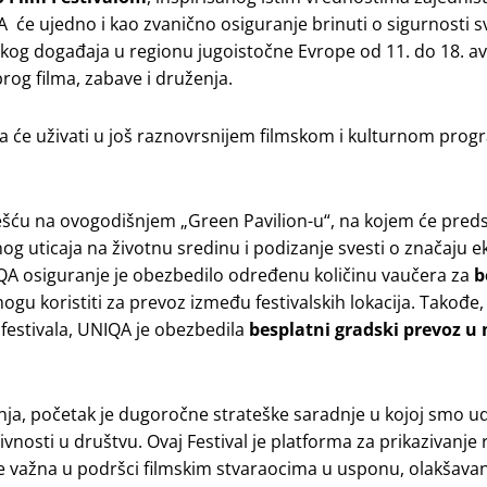
će ujedno i kao zvanično osiguranje brinuti o sigurnosti s
mskog događaja u regionu jugoistočne Evrope od 11. do 18. a
rog filma, zabave i druženja.
a će uživati u još raznovrsnijem filmskom i kulturnom prog
 učešću na ovogodišnjem „Green Pavilion-u“, na kojem će preds
og uticaja na životnu sredinu i podizanje svesti o značaju e
IQA osiguranje je obezbedilo određenu količinu vaučera za
b
 mogu koristiti za prevoz između festivalskih lokacija. Takođe,
estivala, UNIQA je obezbedila
besplatni gradski prevoz u
nja, početak je dugoročne strateške saradnje u kojoj smo ud
nosti u društvu. Ovaj Festival je platforma za prikazivanje r
 je važna u podršci filmskim stvaraocima u usponu, olakšava