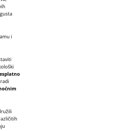
vih
vgusta
ramu i
taviti
kološki
esplatno
 radi
 noćnim
ružili
azličitih
nju