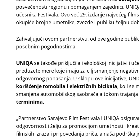
posvećenosti regionu i pomaganjem zajednici, UNIQA 
učesnika Festivala. Ovo već 29. izdanje najvećeg fil
okupiće brojne umetnike, zvezde i publiku željnu dob
Zahvaljujući ovom partnerstvu, od ove godine publik
posebnim pogodnostima.
UNIQA
se takođe priključila i ekološkoj inicijativi i
preduzete mere koje imaju za cilj smanjenje negativn
odgovornog ponašanja. U sklopu ove inicijative, UN
korišćenje romobila i električnih bicikala
, koji se
smanjena automobilskog saobraćaja tokom trajanja f
terminima.
„Partnerstvo Sarajevo Film Festivala i UNIQA osigura
odgovornost i želju za promocijom umetnosti i kreativ
filmskih izraza i pripovedanja priča, a naša podrška