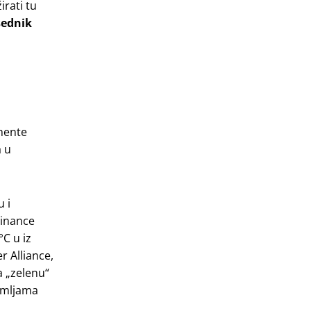
irati tu
sednik
gmente
 u
 i
Finance
°C u iz
r Alliance,
a „zelenu“
zemljama