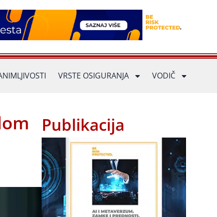
ANIMLJIVOSTI
VRSTE OSIGURANJA
VODIČ
alom
Publikacija