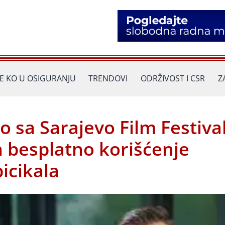
JE KO U OSIGURANJU
TRENDOVI
ODRŽIVOST I CSR
Z
o sa Sarajevo Film Festiv
a besplatno korišćenje
bicikala