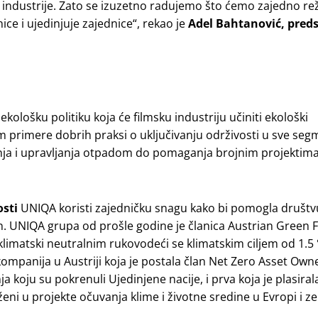
 industrije. Zato se izuzetno radujemo što ćemo zajedno rež
anice i ujedinjuje zajednice“, rekao je
Adel Bahtanović, pred
a ekološku politiku koja će filmsku industriju učiniti ekološki
m primere dobrih praksi o uključivanju održivosti u sve se
ja i upravljanja otpadom do pomaganja brojnim projektima
sti
UNIQA koristi zajedničku snagu kako bi pomogla društvu
in. UNIQA grupa od prošle godine je članica Austrian Green 
 klimatski neutralnim rukovodeći se klimatskim ciljem od 1.5 
mpanija u Austriji koja je postala član Net Zero Asset Owne
a koju su pokrenuli Ujedinjene nacije, i prva koja je plasiral
oženi u projekte očuvanja klime i životne sredine u Evropi i 