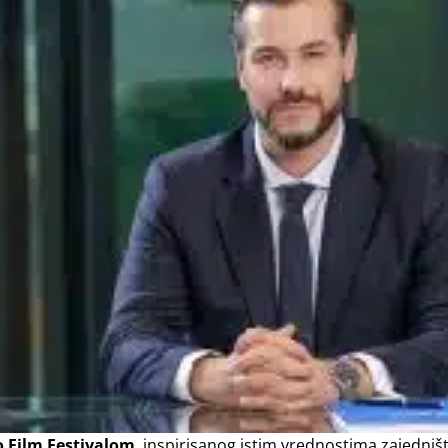
o Film Festivalom
, inspirisanog istim vrednostima zajedništ